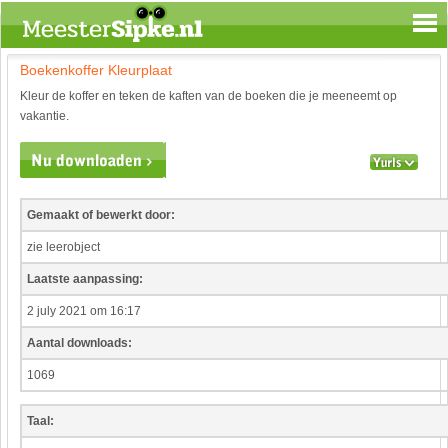
Boekenkoffer Kleurplaat
Spelen en leren
Kleur de koffer en teken de kaften van de boeken die je meeneemt op
Aardrijkskunde
vakantie.
Biologie
Engels
Geloof
Geschiedenis
Gemaakt of bewerkt door:
Internetopdrachten
zie leerobject
Kinder-/Jeugdboeken
Laatste aanpassing:
Kunst en Cultuur
Muziek
2 july 2021 om 16:17
Rekenen
Aantal downloads:
Sport
1069
Taal en lezen
Techniek
Taal:
Verkeer