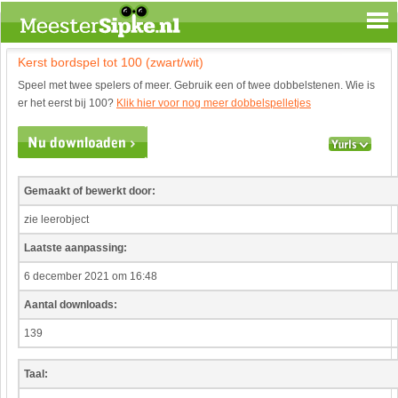
Kerst bordspel tot 100 (zwart/wit)
Spelen en leren
Speel met twee spelers of meer. Gebruik een of twee dobbelstenen. Wie is
Aardrijkskunde
er het eerst bij 100?
Klik hier voor nog meer dobbelspelletjes
Biologie
Engels
Geloof
Geschiedenis
Gemaakt of bewerkt door:
Internetopdrachten
zie leerobject
Kinder-/Jeugdboeken
Laatste aanpassing:
Kunst en Cultuur
Muziek
6 december 2021 om 16:48
Rekenen
Aantal downloads:
Sport
139
Taal en lezen
Techniek
Taal:
Verkeer