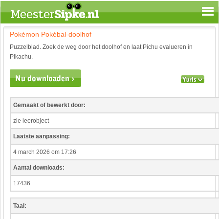
Pokémon Pokébal-doolhof
Spelen en leren
Puzzelblad. Zoek de weg door het doolhof en laat Pichu evalueren in
Aardrijkskunde
Pikachu.
Biologie
Engels
Geloof
Geschiedenis
Gemaakt of bewerkt door:
Internetopdrachten
zie leerobject
Kinder-/Jeugdboeken
Laatste aanpassing:
Kunst en Cultuur
Muziek
4 march 2026 om 17:26
Rekenen
Aantal downloads:
Sport
17436
Taal en lezen
Techniek
Taal:
Verkeer