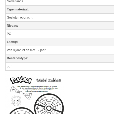
Nederlands
Werkstuk en spreekbeurt
Type materiaal:
Aarde en heelal
Gesloten opdracht
Beroep, hobby, sport
Niveau:
Dieren
PO
Geloven en vieren
Hulp aan mensen
Leeftijd:
Kunst en muziek
Van 8 jaar tot en met 12 jaar.
Landbouw, veeteelt, visserij
Bestandstype:
Landen en volken
pdf
Lichaam en gezondheid
Natuur en milieu
Personen
Verkeer en vervoer
Vroeger
Wetenschap en techniek