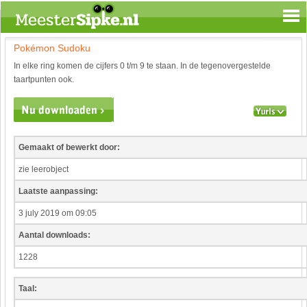
Pokémon Sudoku
Spelen en leren
In elke ring komen de cijfers 0 t/m 9 te staan. In de tegenovergestelde
Aardrijkskunde
taartpunten ook.
Biologie
Engels
Geloof
Geschiedenis
Gemaakt of bewerkt door:
Internetopdrachten
zie leerobject
Kinder-/Jeugdboeken
Laatste aanpassing:
Kunst en Cultuur
Muziek
3 july 2019 om 09:05
Rekenen
Aantal downloads:
Sport
1228
Taal en lezen
Techniek
Taal:
Verkeer