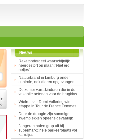
Home
Suggesties
Spelen en leren
Aardrijkskunde
Biologie
Engels
Geloof
Nieuws
Geschiedenis
Internetopdrachten
Raketonderdeel waarschijnlijk
Kinder-/Jeugdboeken
neergestort op maan: 'Niet erg
netjes'
Kunst en Cultuur
Muziek
Natuurbrand in Limburg onder
Rekenen
controle, ook dieren opgevangen
Sport
De zomer van...kinderen die in de
Taal en lezen
vakantie oefenen voor de brugklas
Techniek
Wielrenster Demi Vollering wint
Verkeer
ao
etappe in Tour de France Femmes
Werkstuk en spreekbeur
Door de droogte zijn sommige
zwemplekken opeens gevaarlijk
Aarde en heelal
Jongeren halen grap uit bij
Beroep, hobby, sport
supermarkt: hele parkeerplaats vol
Dieren
karretjes
Geloven en vieren