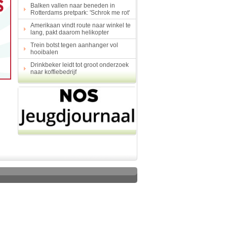
Balken vallen naar beneden in
Hulp aan mensen
Rotterdams pretpark: 'Schrok me rot'
Kunst en muziek
Amerikaan vindt route naar winkel te
Landbouw, veeteelt, visser
lang, pakt daarom helikopter
Landen en volken
Lichaam en gezondheid
Trein botst tegen aanhanger vol
hooibalen
Natuur en milieu
Personen
Drinkbeker leidt tot groot onderzoek
naar koffiebedrijf
Verkeer en vervoer
Vroeger
Wetenschap en techniek