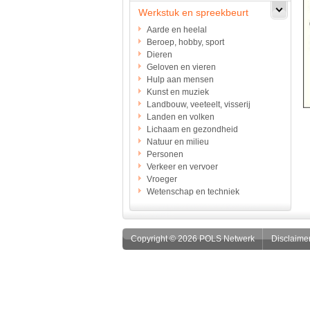
Werkstuk en spreekbeurt
Aarde en heelal
Beroep, hobby, sport
Dieren
Geloven en vieren
Hulp aan mensen
Kunst en muziek
Landbouw, veeteelt, visserij
Landen en volken
Lichaam en gezondheid
Natuur en milieu
Personen
Verkeer en vervoer
Vroeger
Wetenschap en techniek
Copyright © 2026 POLS Netwerk
Disclaime