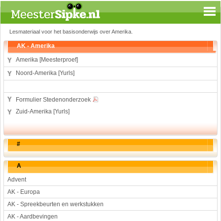
Lesmateriaal voor het basisonderwijs over Amerika.
Spelen en leren
AK - Amerika
Aardrijkskunde
Amerika [Meesterproef]
Biologie
Noord-Amerika [Yurls]
Engels
Geloof
Formulier Stedenonderzoek
Geschiedenis
Zuid-Amerika [Yurls]
Internetopdrachten
Kinder-/Jeugdboeken
Kunst en Cultuur
#
Muziek
Rekenen
A
Sport
Advent
Taal en lezen
AK - Europa
Techniek
AK - Spreekbeurten en werkstukken
Verkeer
AK - Aardbevingen