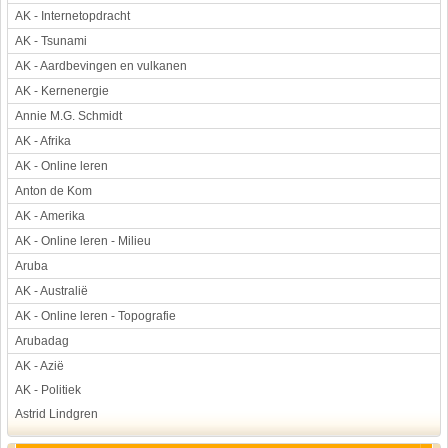
AK - Internetopdracht
Werkstuk en spreekbeurt
AK - Tsunami
Aarde en heelal
AK - Aardbevingen en vulkanen
Beroep, hobby, sport
AK - Kernenergie
Dieren
Annie M.G. Schmidt
Geloven en vieren
AK - Afrika
Hulp aan mensen
AK - Online leren
Kunst en muziek
Anton de Kom
Landbouw, veeteelt, visserij
AK - Amerika
Landen en volken
AK - Online leren - Milieu
Lichaam en gezondheid
Aruba
Natuur en milieu
AK - Australië
Personen
AK - Online leren - Topografie
Arubadag
Verkeer en vervoer
AK - Azië
Vroeger
AK - Politiek
Wetenschap en techniek
Astrid Lindgren