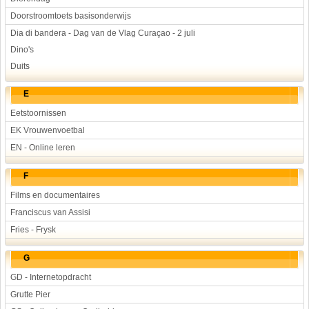
Doorstroomtoets basisonderwijs
Dia di bandera - Dag van de Vlag Curaçao - 2 juli
Dino's
Duits
E
Eetstoornissen
EK Vrouwenvoetbal
EN - Online leren
F
Films en documentaires
Franciscus van Assisi
Fries - Frysk
G
GD - Internetopdracht
Grutte Pier