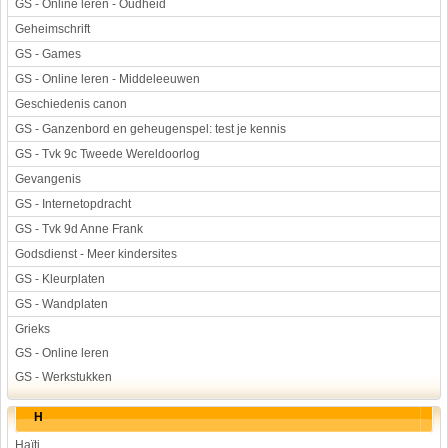
GS - Online leren - Oudheid
Geheimschrift
GS - Games
GS - Online leren - Middeleeuwen
Geschiedenis canon
GS - Ganzenbord en geheugenspel: test je kennis
GS - Tvk 9c Tweede Wereldoorlog
Gevangenis
GS - Internetopdracht
GS - Tvk 9d Anne Frank
Godsdienst - Meer kindersites
GS - Kleurplaten
GS - Wandplaten
Grieks
GS - Online leren
GS - Werkstukken
H
Haïti