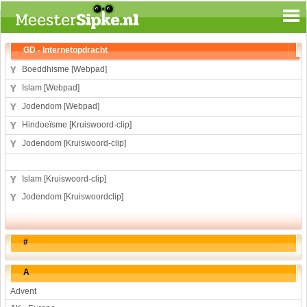
Spelen en leren
GD - Internetopdracht
Aardrijkskunde
Boeddhisme [Webpad]
Biologie
Islam [Webpad]
Engels
Jodendom [Webpad]
Geloof
Hindoeïsme [Kruiswoord-clip]
Geschiedenis
Jodendom [Kruiswoord-clip]
Internetopdrachten
Kinder-/Jeugdboeken
Islam [Kruiswoord-clip]
Kunst en Cultuur
Jodendom [Kruiswoordclip]
Muziek
Rekenen
#
Sport
Taal en lezen
A
Techniek
Advent
Verkeer