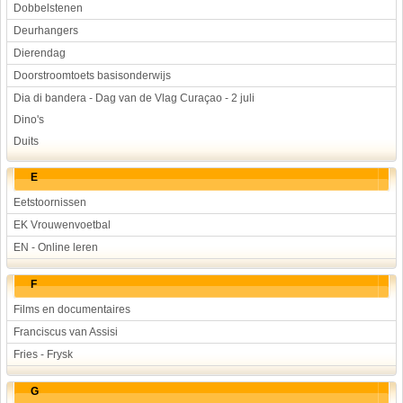
Dobbelstenen
Deurhangers
Dierendag
Doorstroomtoets basisonderwijs
Dia di bandera - Dag van de Vlag Curaçao - 2 juli
Dino's
Duits
E
Eetstoornissen
EK Vrouwenvoetbal
EN - Online leren
F
Films en documentaires
Franciscus van Assisi
Fries - Frysk
G