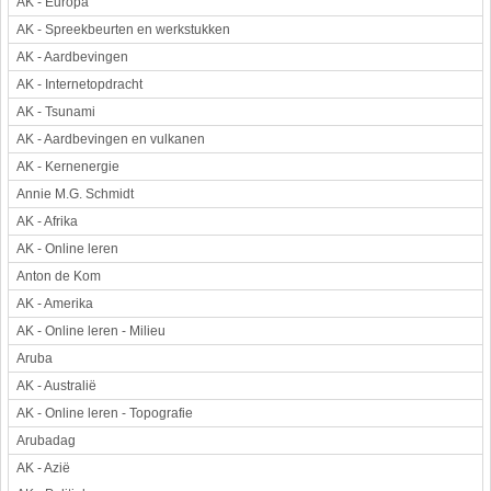
AK - Europa
Werkstuk en spreekbeurt
AK - Spreekbeurten en werkstukken
AK - Aardbevingen
Aarde en heelal
AK - Internetopdracht
Beroep, hobby, sport
AK - Tsunami
Dieren
AK - Aardbevingen en vulkanen
Geloven en vieren
AK - Kernenergie
Hulp aan mensen
Annie M.G. Schmidt
Kunst en muziek
AK - Afrika
Landbouw, veeteelt, visserij
AK - Online leren
Landen en volken
Anton de Kom
Lichaam en gezondheid
AK - Amerika
Natuur en milieu
AK - Online leren - Milieu
Personen
Aruba
Verkeer en vervoer
AK - Australië
Vroeger
AK - Online leren - Topografie
Wetenschap en techniek
Arubadag
AK - Azië