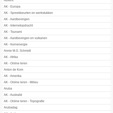
Advent
Werkstuk en spreekbeurt
AK - Europa
AK - Spreekbeurten en werkstukken
Aarde en heelal
AK - Aardbevingen
Beroep, hobby, sport
AK - Internetopdracht
Dieren
AK - Tsunami
Geloven en vieren
AK - Aardbevingen en vulkanen
Hulp aan mensen
AK - Kernenergie
Kunst en muziek
Annie M.G. Schmidt
Landbouw, veeteelt, visserij
AK - Afrika
Landen en volken
AK - Online leren
Lichaam en gezondheid
Anton de Kom
Natuur en milieu
AK - Amerika
Personen
AK - Online leren - Milieu
Verkeer en vervoer
Aruba
Vroeger
AK - Australië
Wetenschap en techniek
AK - Online leren - Topografie
Arubadag