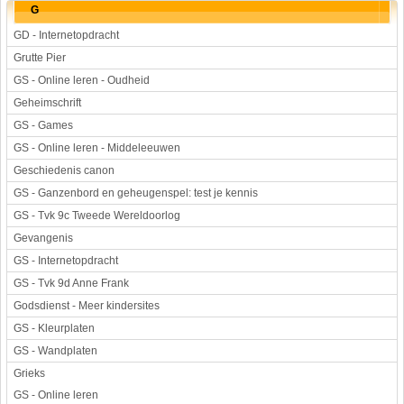
G
GD - Internetopdracht
Grutte Pier
GS - Online leren - Oudheid
Geheimschrift
GS - Games
GS - Online leren - Middeleeuwen
Geschiedenis canon
GS - Ganzenbord en geheugenspel: test je kennis
GS - Tvk 9c Tweede Wereldoorlog
Gevangenis
GS - Internetopdracht
GS - Tvk 9d Anne Frank
Godsdienst - Meer kindersites
GS - Kleurplaten
GS - Wandplaten
Grieks
GS - Online leren