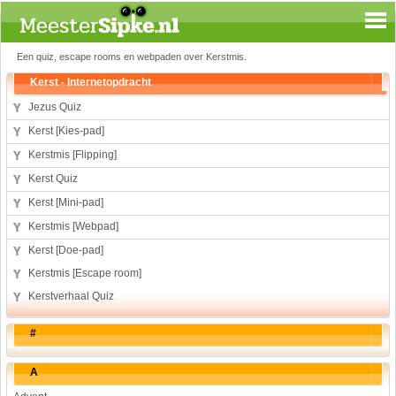
Een quiz, escape rooms en webpaden over Kerstmis.
Spelen en leren
Kerst - Internetopdracht
Aardrijkskunde
Jezus Quiz
Biologie
Kerst [Kies-pad]
Engels
Kerstmis [Flipping]
Geloof
Kerst Quiz
Geschiedenis
Kerst [Mini-pad]
Internetopdrachten
Kerstmis [Webpad]
Kinder-/Jeugdboeken
Kunst en Cultuur
Kerst [Doe-pad]
Muziek
Kerstmis [Escape room]
Rekenen
Kerstverhaal Quiz
Sport
#
Taal en lezen
Techniek
A
Verkeer