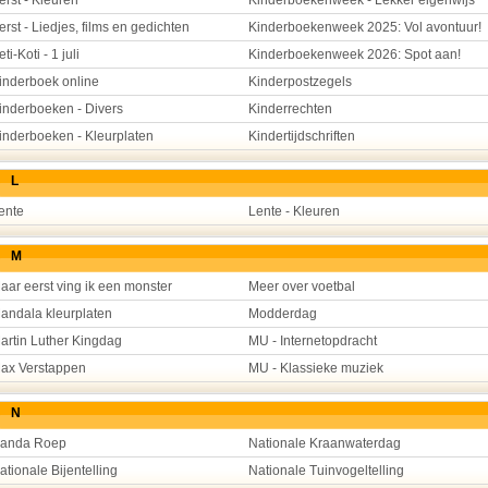
erst - Kleuren
Kinderboekenweek - Lekker eigenwijs
erst - Liedjes, films en gedichten
Kinderboekenweek 2025: Vol avontuur!
eti-Koti - 1 juli
Kinderboekenweek 2026: Spot aan!
inderboek online
Kinderpostzegels
inderboeken - Divers
Kinderrechten
inderboeken - Kleurplaten
Kindertijdschriften
L
ente
Lente - Kleuren
M
aar eerst ving ik een monster
Meer over voetbal
andala kleurplaten
Modderdag
artin Luther Kingdag
MU - Internetopdracht
ax Verstappen
MU - Klassieke muziek
N
anda Roep
Nationale Kraanwaterdag
ationale Bijentelling
Nationale Tuinvogeltelling