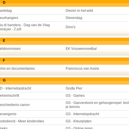
D
ankdag
Dieren in het wild
eurhangers
Dierendag
ia di bandera - Dag van de Vlag
Dino's
uraçao - 2 juli
E
etstoornissen
EK Vrouwenvoetbal
F
ilms en documentaires
Franciscus van Assisi
G
D - Internetopdracht
Grutte Pier
eheimschrift
GS - Games
GS - Ganzenbord en geheugenspel: test
eschiedenis canon
je kennis
evangenis
GS - Internetopdracht
odsdienst - Meer kindersites
GS - Kleurplaten
rieks
GS - Online leren