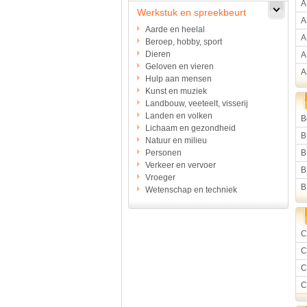
A
Werkstuk en spreekbeurt
A
Aarde en heelal
A
Beroep, hobby, sport
Dieren
A
Geloven en vieren
A
Hulp aan mensen
Kunst en muziek
Landbouw, veeteelt, visserij
Landen en volken
B
Lichaam en gezondheid
B
Natuur en milieu
Personen
B
Verkeer en vervoer
B
Vroeger
B
Wetenschap en techniek
C
C
C
C