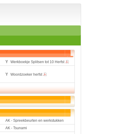
Home
Suggesties
Spelen en leren
Aardrijkskunde
Biologie
Engels
Geloof
Geschiedenis
Internetopdrachten
Werkboekje Splitsen tot 10 Herfst
Kinder-/Jeugdboeken
Kunst en Cultuur
Muziek
Woordzoeker herfst
Rekenen
Sport
Taal en lezen
Techniek
Verkeer
Werkstuk en spreekbeur
Aarde en heelal
AK - Spreekbeurten en werkstukken
Beroep, hobby, sport
AK - Tsunami
Dieren
Geloven en vieren