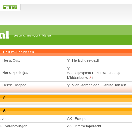
Herfst - Lesideeën
Herfst Quiz
Herfst [Kies-pad]
Herfst spelletjes
Spelletjesplein Herfst Werkboekje
Middenbouw
Herfst [Doepad]
Vier Jaargetijden - Janine Jansen
#
A
dvent
AK - Europa
K - Aardbevingen
AK - Internetopdracht