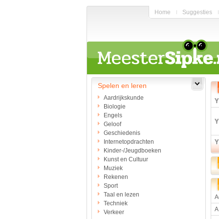
Home
Suggesties
Spelen en leren
Aardrijkskunde
Biologie
Engels
Geloof
Geschiedenis
Internetopdrachten
Kinder-/Jeugdboeken
Kunst en Cultuur
Muziek
Rekenen
Sport
Taal en lezen
A
Techniek
A
Verkeer