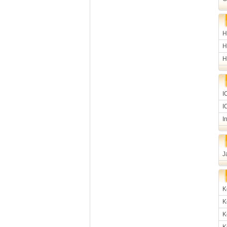
H
H
H
I
I
I
J
K
K
K