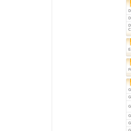
D
D
D
C
E
F
G
G
G
G
G
G