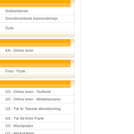
Dobbelstenen
Doorstroomtoets basisonderwijs
Duits
EN - Online leren
Fries - Frysk
GS - Online leren - Oudheid
GS - Online leren - Middeleeuwen
GS - Tvk 9c Tweede Wereldoorlog
GS - Tvk 9d Anne Frank
GS - Wandplaten
GS - Werkstukken