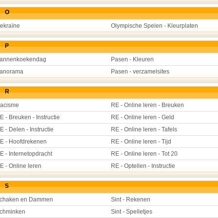
O
ekraïne
Olympische Spelen - Kleurplaten
P
annenkoekendag
Pasen - Kleuren
anorama
Pasen - verzamelsites
R
acisme
RE - Online leren - Breuken
E - Breuken - Instructie
RE - Online leren - Geld
E - Delen - Instructie
RE - Online leren - Tafels
E - Hoofdrekenen
RE - Online leren - Tijd
E - Internetopdracht
RE - Online leren - Tot 20
E - Online leren
RE - Optellen - Instructie
S
chaken en Dammen
Sint - Rekenen
chminken
Sint - Spelletjes