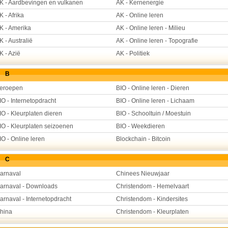
K - Aardbevingen en vulkanen
AK - Kernenergie
K - Afrika
AK - Online leren
K - Amerika
AK - Online leren - Milieu
K - Australië
AK - Online leren - Topografie
K - Azië
AK - Politiek
B
eroepen
BIO - Online leren - Dieren
IO - Internetopdracht
BIO - Online leren - Lichaam
IO - Kleurplaten dieren
BIO - Schooltuin / Moestuin
IO - Kleurplaten seizoenen
BIO - Weekdieren
IO - Online leren
Blockchain - Bitcoin
C
arnaval
Chinees Nieuwjaar
arnaval - Downloads
Christendom - Hemelvaart
arnaval - Internetopdracht
Christendom - Kindersites
hina
Christendom - Kleurplaten