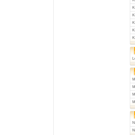
K
K
K
K
K
K
L
M
M
M
M
N
N