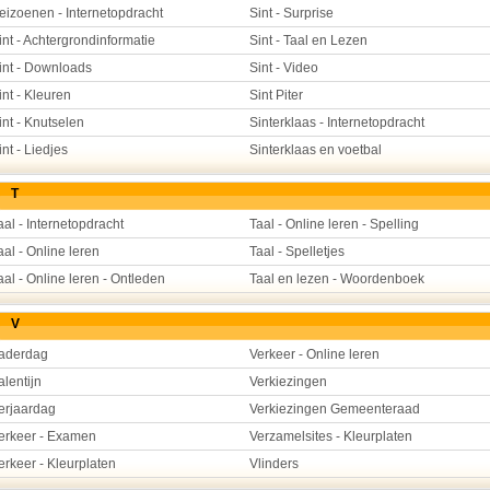
eizoenen - Internetopdracht
Sint - Surprise
int - Achtergrondinformatie
Sint - Taal en Lezen
int - Downloads
Sint - Video
int - Kleuren
Sint Piter
int - Knutselen
Sinterklaas - Internetopdracht
int - Liedjes
Sinterklaas en voetbal
T
aal - Internetopdracht
Taal - Online leren - Spelling
aal - Online leren
Taal - Spelletjes
aal - Online leren - Ontleden
Taal en lezen - Woordenboek
V
aderdag
Verkeer - Online leren
alentijn
Verkiezingen
erjaardag
Verkiezingen Gemeenteraad
erkeer - Examen
Verzamelsites - Kleurplaten
erkeer - Kleurplaten
Vlinders