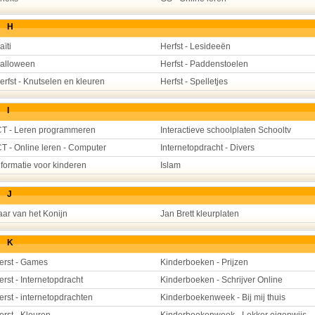
H
aïti
Herfst - Lesideeën
alloween
Herfst - Paddenstoelen
erfst - Knutselen en kleuren
Herfst - Spelletjes
I
CT - Leren programmeren
Interactieve schoolplaten Schooltv
CT - Online leren - Computer
Internetopdracht - Divers
nformatie voor kinderen
Islam
J
aar van het Konijn
Jan Brett kleurplaten
K
erst - Games
Kinderboeken - Prijzen
erst - Internetopdracht
Kinderboeken - Schrijver Online
erst - internetopdrachten
Kinderboekenweek - Bij mij thuis