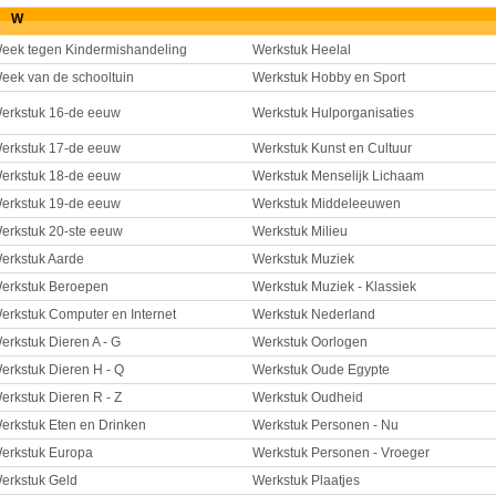
W
eek tegen Kindermishandeling
Werkstuk Heelal
eek van de schooltuin
Werkstuk Hobby en Sport
erkstuk 16-de eeuw
Werkstuk Hulporganisaties
erkstuk 17-de eeuw
Werkstuk Kunst en Cultuur
erkstuk 18-de eeuw
Werkstuk Menselijk Lichaam
erkstuk 19-de eeuw
Werkstuk Middeleeuwen
erkstuk 20-ste eeuw
Werkstuk Milieu
erkstuk Aarde
Werkstuk Muziek
erkstuk Beroepen
Werkstuk Muziek - Klassiek
erkstuk Computer en Internet
Werkstuk Nederland
erkstuk Dieren A - G
Werkstuk Oorlogen
erkstuk Dieren H - Q
Werkstuk Oude Egypte
erkstuk Dieren R - Z
Werkstuk Oudheid
erkstuk Eten en Drinken
Werkstuk Personen - Nu
erkstuk Europa
Werkstuk Personen - Vroeger
erkstuk Geld
Werkstuk Plaatjes