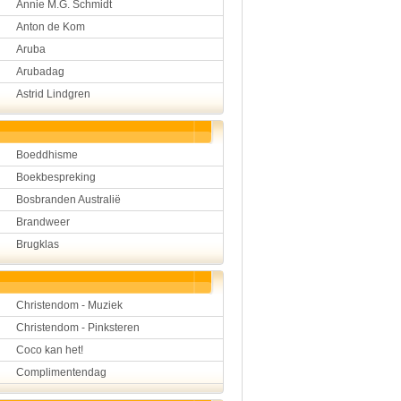
Annie M.G. Schmidt
Hulp aan mensen
Anton de Kom
Kunst en muziek
Landbouw, veeteelt, visser
Aruba
Landen en volken
Arubadag
Lichaam en gezondheid
Astrid Lindgren
Natuur en milieu
Personen
Verkeer en vervoer
Vroeger
Boeddhisme
Wetenschap en techniek
Boekbespreking
Bosbranden Australië
Brandweer
Brugklas
Christendom - Muziek
Christendom - Pinksteren
Coco kan het!
Complimentendag