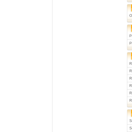
O
P
P
R
R
R
R
R
R
S
S