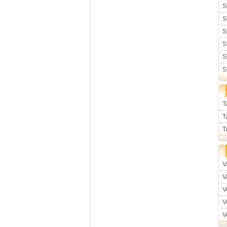
S
S
S
S
S
S
T
T
T
V
V
V
V
V