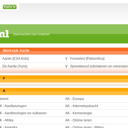
Werkstuk Aarde
Aarde [ESA Kids]
Fossielen [Paleontica]
De Aarde [Yurls]
Spreekbeurt edelstenen en minerale
#
A
dvent
AK - Europa
K - Aardbevingen
AK - Internetopdracht
K - Aardbevingen en vulkanen
AK - Kernenergie
K - Afrika
AK - Online leren
K - Amerika
AK - Online leren - Milieu