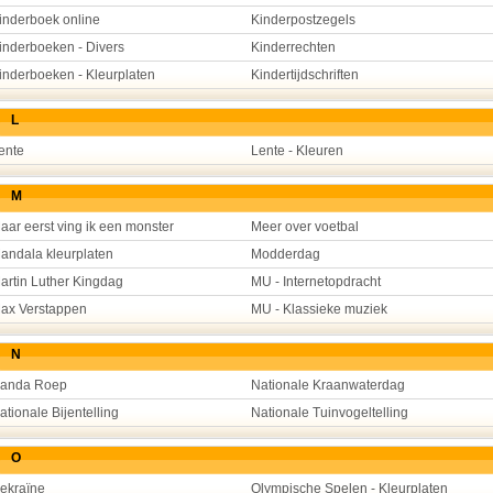
inderboek online
Kinderpostzegels
inderboeken - Divers
Kinderrechten
inderboeken - Kleurplaten
Kindertijdschriften
L
ente
Lente - Kleuren
M
aar eerst ving ik een monster
Meer over voetbal
andala kleurplaten
Modderdag
artin Luther Kingdag
MU - Internetopdracht
ax Verstappen
MU - Klassieke muziek
N
anda Roep
Nationale Kraanwaterdag
ationale Bijentelling
Nationale Tuinvogeltelling
O
ekraïne
Olympische Spelen - Kleurplaten