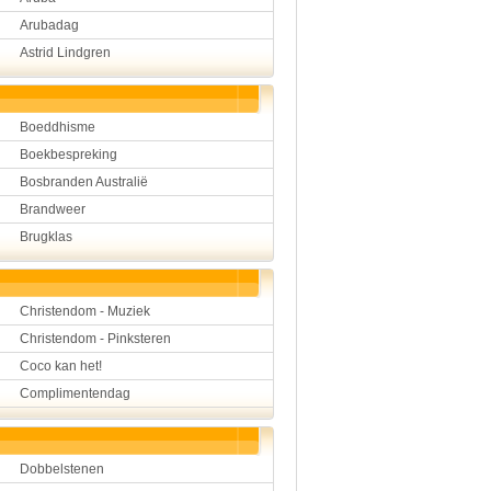
Hulp aan mensen
Arubadag
Kunst en muziek
Astrid Lindgren
Landbouw, veeteelt, visser
Landen en volken
Lichaam en gezondheid
Natuur en milieu
Boeddhisme
Personen
Boekbespreking
Verkeer en vervoer
Vroeger
Bosbranden Australië
Wetenschap en techniek
Brandweer
Brugklas
Christendom - Muziek
Christendom - Pinksteren
Coco kan het!
Complimentendag
Dobbelstenen