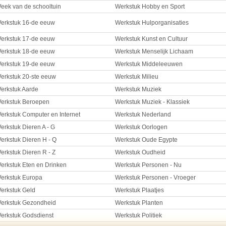
eek van de schooltuin
Werkstuk Hobby en Sport
erkstuk 16-de eeuw
Werkstuk Hulporganisaties
erkstuk 17-de eeuw
Werkstuk Kunst en Cultuur
erkstuk 18-de eeuw
Werkstuk Menselijk Lichaam
erkstuk 19-de eeuw
Werkstuk Middeleeuwen
erkstuk 20-ste eeuw
Werkstuk Milieu
erkstuk Aarde
Werkstuk Muziek
erkstuk Beroepen
Werkstuk Muziek - Klassiek
erkstuk Computer en Internet
Werkstuk Nederland
erkstuk Dieren A - G
Werkstuk Oorlogen
erkstuk Dieren H - Q
Werkstuk Oude Egypte
erkstuk Dieren R - Z
Werkstuk Oudheid
erkstuk Eten en Drinken
Werkstuk Personen - Nu
erkstuk Europa
Werkstuk Personen - Vroeger
erkstuk Geld
Werkstuk Plaatjes
erkstuk Gezondheid
Werkstuk Planten
erkstuk Godsdienst
Werkstuk Politiek