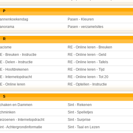
P
annenkoekendag
Pasen - Kleuren
anorama
Pasen - verzamelsites
R
acisme
RE - Online leren - Breuken
E - Breuken - Instructie
RE - Online leren - Geld
E - Delen - Instructie
RE - Online leren - Tafels
E - Hoofdrekenen
RE - Online leren - Tijd
E - Internetopdracht
RE - Online leren - Tot 20
E - Online leren
RE - Optellen - Instructie
S
chaken en Dammen
Sint - Rekenen
chminken
Sint - Spelletjes
eizoenen - Internetopdracht
Sint - Surprise
int - Achtergrondinformatie
Sint - Taal en Lezen