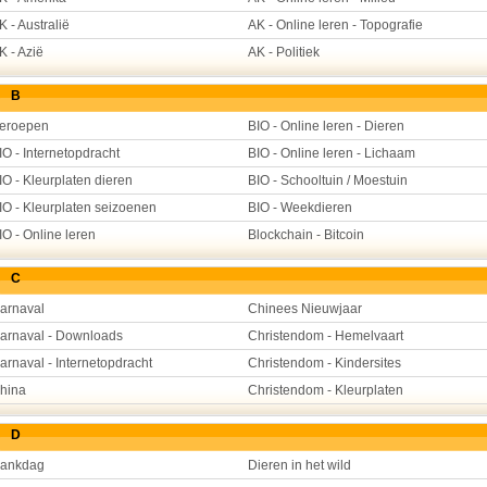
K - Australië
AK - Online leren - Topografie
K - Azië
AK - Politiek
B
eroepen
BIO - Online leren - Dieren
IO - Internetopdracht
BIO - Online leren - Lichaam
IO - Kleurplaten dieren
BIO - Schooltuin / Moestuin
IO - Kleurplaten seizoenen
BIO - Weekdieren
IO - Online leren
Blockchain - Bitcoin
C
arnaval
Chinees Nieuwjaar
arnaval - Downloads
Christendom - Hemelvaart
arnaval - Internetopdracht
Christendom - Kindersites
hina
Christendom - Kleurplaten
D
ankdag
Dieren in het wild