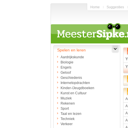
Home
Suggesties
Spelen en leren
Aardrijkskunde
Biologie
Engels
Geloof
Geschiedenis
Internetopdrachten
Kinder-/Jeugdboeken
Kunst en Cultuur
Muziek
A
Rekenen
A
Sport
A
Taal en lezen
Techniek
A
Verkeer
A