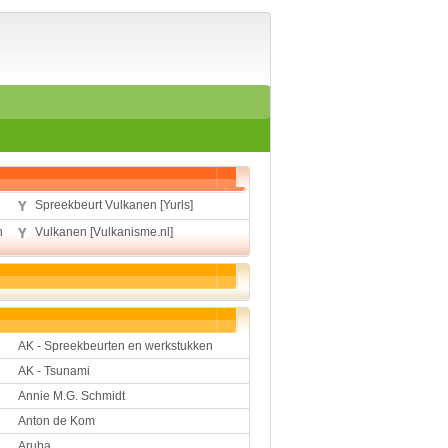
Home
Suggesties
Spelen en leren
Aardrijkskunde
Biologie
Engels
Geloof
Geschiedenis
Internetopdrachten
Spreekbeurt Vulkanen [Yurls]
Kinder-/Jeugdboeken
Kunst en Cultuur
n
Vulkanen [Vulkanisme.nl]
Muziek
Rekenen
Sport
Taal en lezen
Techniek
Verkeer
AK - Spreekbeurten en werkstukken
Werkstuk en spreekbeur
AK - Tsunami
Aarde en heelal
Annie M.G. Schmidt
Beroep, hobby, sport
Anton de Kom
Dieren
Aruba
Geloven en vieren