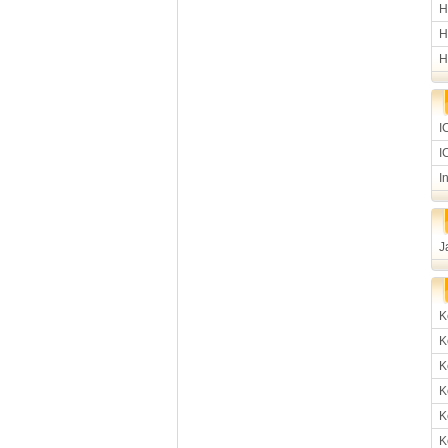
H
H
H
I
I
I
J
K
K
K
K
K
K