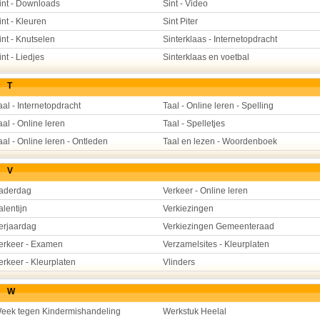
int - Downloads
Sint - Video
int - Kleuren
Sint Piter
int - Knutselen
Sinterklaas - Internetopdracht
int - Liedjes
Sinterklaas en voetbal
T
aal - Internetopdracht
Taal - Online leren - Spelling
aal - Online leren
Taal - Spelletjes
aal - Online leren - Ontleden
Taal en lezen - Woordenboek
V
aderdag
Verkeer - Online leren
alentijn
Verkiezingen
erjaardag
Verkiezingen Gemeenteraad
erkeer - Examen
Verzamelsites - Kleurplaten
erkeer - Kleurplaten
Vlinders
W
eek tegen Kindermishandeling
Werkstuk Heelal