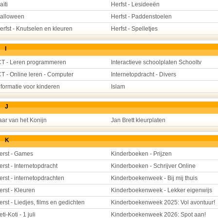
aïti
Herfst - Lesideeën
alloween
Herfst - Paddenstoelen
erfst - Knutselen en kleuren
Herfst - Spelletjes
I
CT - Leren programmeren
Interactieve schoolplaten Schooltv
CT - Online leren - Computer
Internetopdracht - Divers
nformatie voor kinderen
Islam
J
aar van het Konijn
Jan Brett kleurplaten
K
erst - Games
Kinderboeken - Prijzen
erst - Internetopdracht
Kinderboeken - Schrijver Online
erst - internetopdrachten
Kinderboekenweek - Bij mij thuis
erst - Kleuren
Kinderboekenweek - Lekker eigenwijs
erst - Liedjes, films en gedichten
Kinderboekenweek 2025: Vol avontuur!
eti-Koti - 1 juli
Kinderboekenweek 2026: Spot aan!