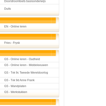
Doorstroomtoets basisonderwijs
Duits
EN - Online leren
Fries - Frysk
GS - Online leren - Oudheid
GS - Online leren - Middeleeuwen
GS - Tvk 9c Tweede Wereldoorlog
GS - Tvk 9d Anne Frank
GS - Wandplaten
GS - Werkstukken