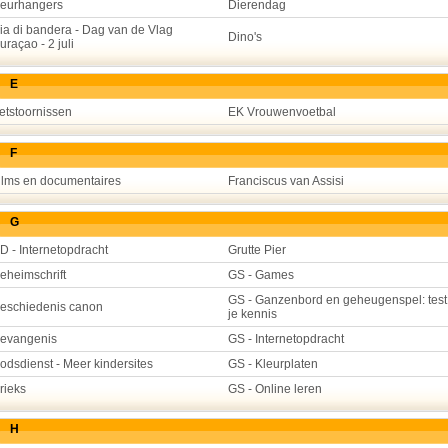
eurhangers
Dierendag
ia di bandera - Dag van de Vlag
Dino's
uraçao - 2 juli
E
etstoornissen
EK Vrouwenvoetbal
F
ilms en documentaires
Franciscus van Assisi
G
D - Internetopdracht
Grutte Pier
eheimschrift
GS - Games
GS - Ganzenbord en geheugenspel: test
eschiedenis canon
je kennis
evangenis
GS - Internetopdracht
odsdienst - Meer kindersites
GS - Kleurplaten
rieks
GS - Online leren
H