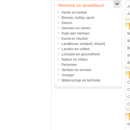
Werkstuk en spreekbeurt
A
Aarde en heelal
A
Beroep, hobby, sport
Dieren
Geloven en vieren
Hulp aan mensen
B
Kunst en muziek
B
Landbouw, veeteelt, visserij
B
Landen en volken
Lichaam en gezondheid
B
Natuur en milieu
B
Personen
Verkeer en vervoer
Vroeger
Wetenschap en techniek
C
C
C
C
D