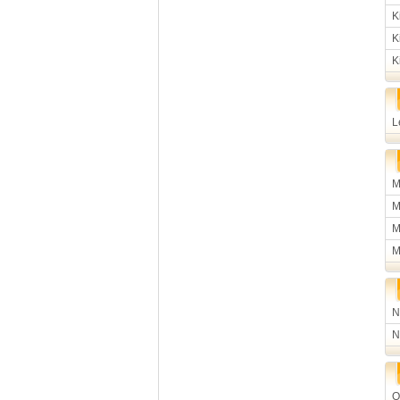
K
K
K
L
M
M
M
M
N
N
O