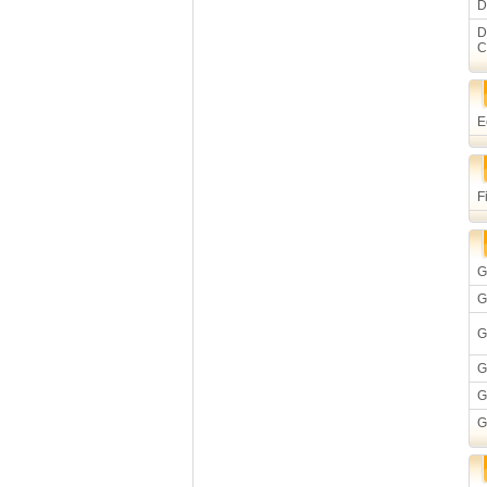
D
D
C
E
F
G
G
G
G
G
G