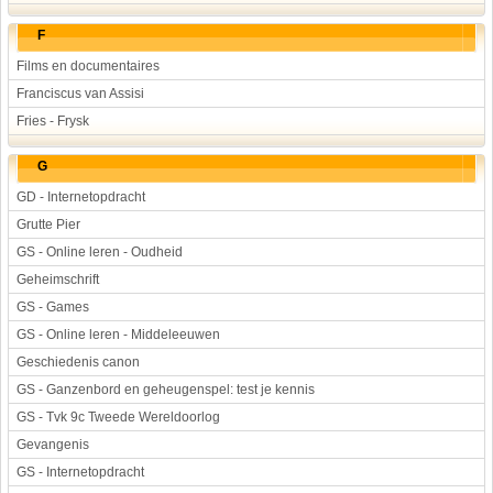
F
Films en documentaires
Franciscus van Assisi
Fries - Frysk
G
GD - Internetopdracht
Grutte Pier
GS - Online leren - Oudheid
Geheimschrift
GS - Games
GS - Online leren - Middeleeuwen
Geschiedenis canon
GS - Ganzenbord en geheugenspel: test je kennis
GS - Tvk 9c Tweede Wereldoorlog
Gevangenis
GS - Internetopdracht