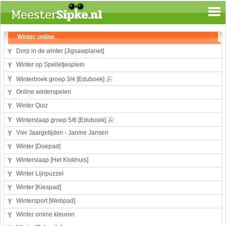
Spelen en leren
Winter online
Aardrijkskunde
Dorp in de winter [Jigsawplanet]
Biologie
Winter op Spelletjesplein
Engels
Winterboek groep 3/4 [Eduboek]
Geloof
Online winterspelen
Geschiedenis
Winter Quiz
Internetopdrachten
Winterslaap groep 5/6 [Eduboek]
Kinder-/Jeugdboeken
Vier Jaargetijden - Janine Jansen
Kunst en Cultuur
Winter [Doepad]
Muziek
Winterslaap [Het Klokhuis]
Rekenen
Winter Lijnpuzzel
Sport
Winter [Kiespad]
Taal en lezen
Wintersport [Webpad]
Techniek
Winter online kleuren
Verkeer