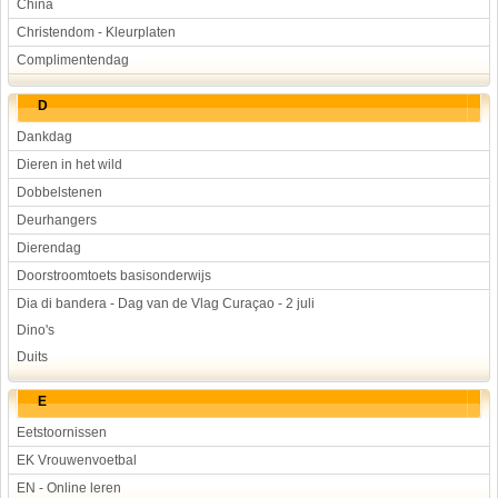
China
Christendom - Kleurplaten
Complimentendag
D
Dankdag
Dieren in het wild
Dobbelstenen
Deurhangers
Dierendag
Doorstroomtoets basisonderwijs
Dia di bandera - Dag van de Vlag Curaçao - 2 juli
Dino's
Duits
E
Eetstoornissen
EK Vrouwenvoetbal
EN - Online leren