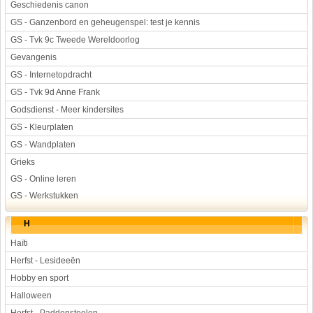
Geschiedenis canon
GS - Ganzenbord en geheugenspel: test je kennis
GS - Tvk 9c Tweede Wereldoorlog
Gevangenis
GS - Internetopdracht
GS - Tvk 9d Anne Frank
Godsdienst - Meer kindersites
GS - Kleurplaten
GS - Wandplaten
Grieks
GS - Online leren
GS - Werkstukken
H
Haïti
Herfst - Lesideeën
Hobby en sport
Halloween