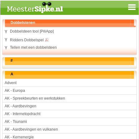
Spelen en leren
Dobbelstenen
Aardrijkskunde
Dobbelsteen tool [PiliApp]
Biologie
Ridders Dobbelspel
Engels
Tellen met een dobbelsteen
Geloof
#
Geschiedenis
Internetopdrachten
A
Kinder-/Jeugdboeken
Advent
Kunst en Cultuur
AK - Europa
Muziek
AK - Spreekbeurten en werkstukken
Rekenen
AK - Aardbevingen
Sport
AK - Internetopdracht
Taal en lezen
AK - Tsunami
Techniek
AK - Aardbevingen en vulkanen
Verkeer
AK - Kernenergie