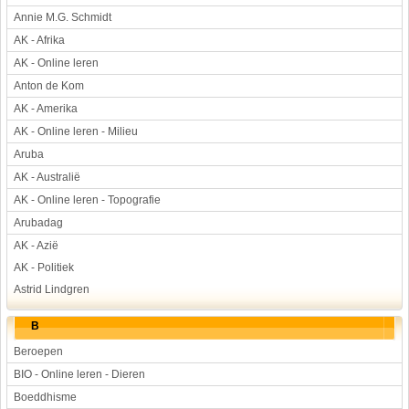
Annie M.G. Schmidt
Werkstuk en spreekbeurt
AK - Afrika
Aarde en heelal
AK - Online leren
Beroep, hobby, sport
Anton de Kom
Dieren
AK - Amerika
Geloven en vieren
AK - Online leren - Milieu
Hulp aan mensen
Aruba
Kunst en muziek
AK - Australië
Landbouw, veeteelt, visserij
AK - Online leren - Topografie
Landen en volken
Arubadag
Lichaam en gezondheid
AK - Azië
Natuur en milieu
AK - Politiek
Personen
Astrid Lindgren
Verkeer en vervoer
B
Vroeger
Beroepen
Wetenschap en techniek
BIO - Online leren - Dieren
Boeddhisme