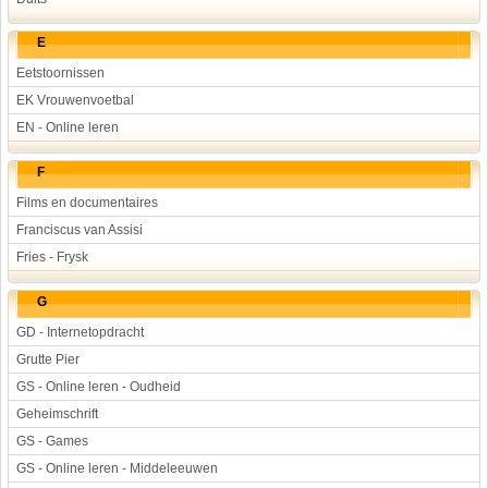
E
Eetstoornissen
EK Vrouwenvoetbal
EN - Online leren
F
Films en documentaires
Franciscus van Assisi
Fries - Frysk
G
GD - Internetopdracht
Grutte Pier
GS - Online leren - Oudheid
Geheimschrift
GS - Games
GS - Online leren - Middeleeuwen