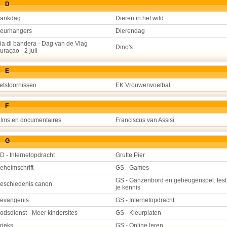
D
ankdag
Dieren in het wild
eurhangers
Dierendag
ia di bandera - Dag van de Vlag
Dino's
uraçao - 2 juli
E
etstoornissen
EK Vrouwenvoetbal
F
ilms en documentaires
Franciscus van Assisi
G
D - Internetopdracht
Grutte Pier
eheimschrift
GS - Games
GS - Ganzenbord en geheugenspel: test
eschiedenis canon
je kennis
evangenis
GS - Internetopdracht
odsdienst - Meer kindersites
GS - Kleurplaten
rieks
GS - Online leren