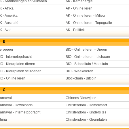
K - Aardbevingen en vulkanen
AK - Kernenergie
K - Afrika
AK - Online leren
K - Amerika
AK - Online leren - Milieu
K - Australië
AK - Online leren - Topografie
K - Azië
AK - Politiek
B
eroepen
BIO - Online leren - Dieren
IO - Internetopdracht
BIO - Online leren - Lichaam
IO - Kleurplaten dieren
BIO - Schooltuin / Moestuin
IO - Kleurplaten seizoenen
BIO - Weekdieren
IO - Online leren
Blockchain - Bitcoin
C
arnaval
Chinees Nieuwjaar
arnaval - Downloads
Christendom - Hemelvaart
arnaval - Internetopdracht
Christendom - Kindersites
hina
Christendom - Kleurplaten