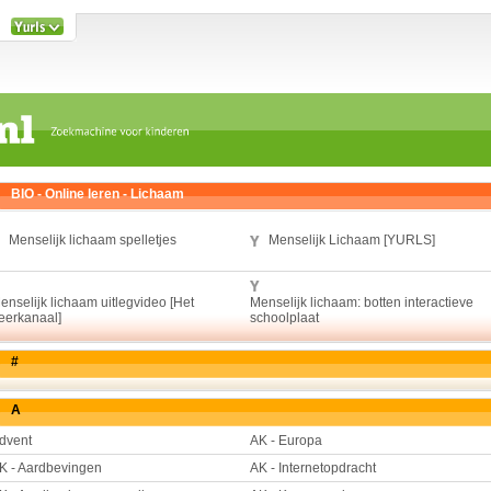
BIO - Online leren - Lichaam
Menselijk lichaam spelletjes
Menselijk Lichaam [YURLS]
enselijk lichaam uitlegvideo [Het
Menselijk lichaam: botten interactieve
eerkanaal]
schoolplaat
#
A
dvent
AK - Europa
K - Aardbevingen
AK - Internetopdracht