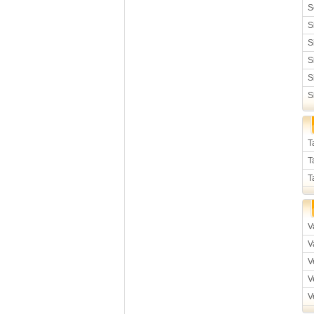
S
S
S
S
S
S
T
T
T
V
V
V
V
V