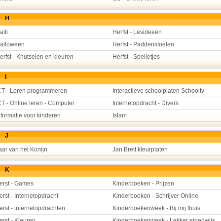
H
aïti
Herfst - Lesideeën
alloween
Herfst - Paddenstoelen
erfst - Knutselen en kleuren
Herfst - Spelletjes
I
CT - Leren programmeren
Interactieve schoolplaten Schooltv
CT - Online leren - Computer
Internetopdracht - Divers
nformatie voor kinderen
Islam
J
aar van het Konijn
Jan Brett kleurplaten
K
erst - Games
Kinderboeken - Prijzen
erst - Internetopdracht
Kinderboeken - Schrijver Online
erst - internetopdrachten
Kinderboekenweek - Bij mij thuis
erst - Kleuren
Kinderboekenweek - Lekker eigenwijs