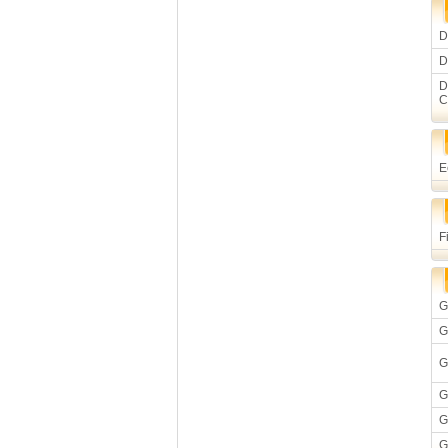
D
D
D
C
E
F
G
G
G
G
G
G