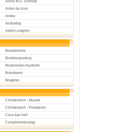
Annie M.G. Schmidt
Hulp aan mensen
Anton de Kom
Kunst en muziek
Landbouw, veeteelt, visser
Aruba
Landen en volken
Arubadag
Lichaam en gezondheid
Astrid Lindgren
Natuur en milieu
Personen
Verkeer en vervoer
Vroeger
Boeddhisme
Wetenschap en techniek
Boekbespreking
Bosbranden Australië
Brandweer
Brugklas
Christendom - Muziek
Christendom - Pinksteren
Coco kan het!
Complimentendag