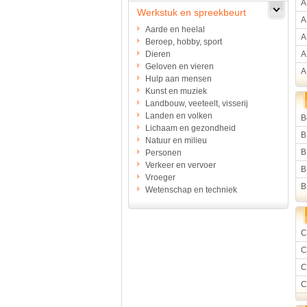
A
Werkstuk en spreekbeurt
A
Aarde en heelal
A
Beroep, hobby, sport
Dieren
A
Geloven en vieren
A
Hulp aan mensen
Kunst en muziek
Landbouw, veeteelt, visserij
Landen en volken
B
Lichaam en gezondheid
B
Natuur en milieu
B
Personen
Verkeer en vervoer
B
Vroeger
B
Wetenschap en techniek
C
C
C
C