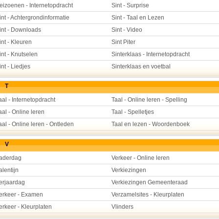
eizoenen - Internetopdracht
Sint - Surprise
int - Achtergrondinformatie
Sint - Taal en Lezen
int - Downloads
Sint - Video
int - Kleuren
Sint Piter
int - Knutselen
Sinterklaas - Internetopdracht
int - Liedjes
Sinterklaas en voetbal
T
aal - Internetopdracht
Taal - Online leren - Spelling
aal - Online leren
Taal - Spelletjes
aal - Online leren - Ontleden
Taal en lezen - Woordenboek
V
aderdag
Verkeer - Online leren
alentijn
Verkiezingen
erjaardag
Verkiezingen Gemeenteraad
erkeer - Examen
Verzamelsites - Kleurplaten
erkeer - Kleurplaten
Vlinders