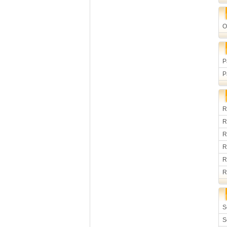
O
P
P
R
R
R
R
R
R
S
S