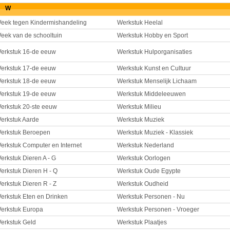
W
eek tegen Kindermishandeling
Werkstuk Heelal
eek van de schooltuin
Werkstuk Hobby en Sport
erkstuk 16-de eeuw
Werkstuk Hulporganisaties
erkstuk 17-de eeuw
Werkstuk Kunst en Cultuur
erkstuk 18-de eeuw
Werkstuk Menselijk Lichaam
erkstuk 19-de eeuw
Werkstuk Middeleeuwen
erkstuk 20-ste eeuw
Werkstuk Milieu
erkstuk Aarde
Werkstuk Muziek
erkstuk Beroepen
Werkstuk Muziek - Klassiek
erkstuk Computer en Internet
Werkstuk Nederland
erkstuk Dieren A - G
Werkstuk Oorlogen
erkstuk Dieren H - Q
Werkstuk Oude Egypte
erkstuk Dieren R - Z
Werkstuk Oudheid
erkstuk Eten en Drinken
Werkstuk Personen - Nu
erkstuk Europa
Werkstuk Personen - Vroeger
erkstuk Geld
Werkstuk Plaatjes