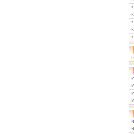
K
K
K
K
K
L
M
M
M
M
N
N