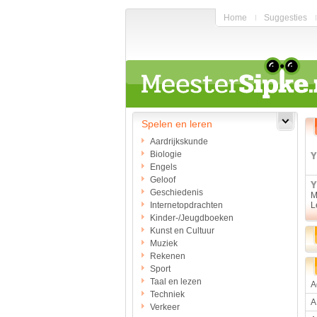
Home
Suggesties
Spelen en leren
Aardrijkskunde
Biologie
Engels
Geloof
Geschiedenis
M
Internetopdrachten
L
Kinder-/Jeugdboeken
Kunst en Cultuur
Muziek
Rekenen
Sport
Taal en lezen
A
Techniek
A
Verkeer