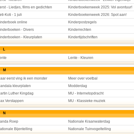
erst - Liedjes, films en gedichten
Kinderboekenweek 2025: Vol avontuur!
eti-Koti - 1 juli
Kinderboekenweek 2026: Spot aan!
inderboek online
Kinderpostzegels
inderboeken - Divers
Kinderrechten
inderboeken - Kleurplaten
Kindertijdschriften
L
ente
Lente - Kleuren
M
aar eerst ving ik een monster
Meer over voetbal
andala kleurplaten
Modderdag
artin Luther Kingdag
MU - Internetopdracht
ax Verstappen
MU - Klassieke muziek
N
anda Roep
Nationale Kraanwaterdag
ationale Bijentelling
Nationale Tuinvogeltelling