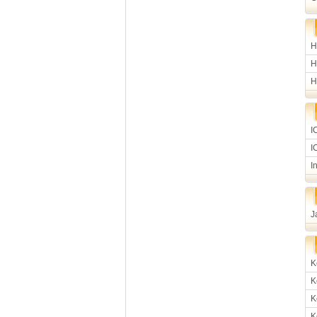
H
H
H
I
I
I
J
K
K
K
K