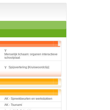
Home
Suggesties
Spelen en leren
Aardrijkskunde
Biologie
Engels
Geloof
Geschiedenis
Internetopdrachten
Kinder-/Jeugdboeken
Menselijk lichaam: organen interactieve
Kunst en Cultuur
schoolplaat
Muziek
Rekenen
Spijsvertering [Kruiswoordclip]
Sport
Taal en lezen
Techniek
Verkeer
Werkstuk en spreekbeur
Aarde en heelal
AK - Spreekbeurten en werkstukken
Beroep, hobby, sport
AK - Tsunami
Dieren
Geloven en vieren