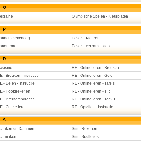
O
ekraïne
Olympische Spelen - Kleurplaten
P
annenkoekendag
Pasen - Kleuren
anorama
Pasen - verzamelsites
R
acisme
RE - Online leren - Breuken
E - Breuken - Instructie
RE - Online leren - Geld
E - Delen - Instructie
RE - Online leren - Tafels
E - Hoofdrekenen
RE - Online leren - Tijd
E - Internetopdracht
RE - Online leren - Tot 20
E - Online leren
RE - Optellen - Instructie
S
chaken en Dammen
Sint - Rekenen
chminken
Sint - Spelletjes