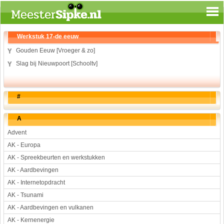
Spelen en leren
Werkstuk 17-de eeuw
Aardrijkskunde
Gouden Eeuw [Vroeger & zo]
Biologie
Slag bij Nieuwpoort [Schooltv]
Engels
Geloof
#
Geschiedenis
Internetopdrachten
A
Kinder-/Jeugdboeken
Advent
Kunst en Cultuur
AK - Europa
Muziek
AK - Spreekbeurten en werkstukken
Rekenen
AK - Aardbevingen
Sport
AK - Internetopdracht
Taal en lezen
AK - Tsunami
Techniek
AK - Aardbevingen en vulkanen
Verkeer
AK - Kernenergie