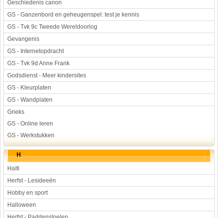
Geschiedenis canon
GS - Ganzenbord en geheugenspel: test je kennis
GS - Tvk 9c Tweede Wereldoorlog
Gevangenis
GS - Internetopdracht
GS - Tvk 9d Anne Frank
Godsdienst - Meer kindersites
GS - Kleurplaten
GS - Wandplaten
Grieks
GS - Online leren
GS - Werkstukken
H
Haïti
Herfst - Lesideeën
Hobby en sport
Halloween
Herfst - Paddenstoelen