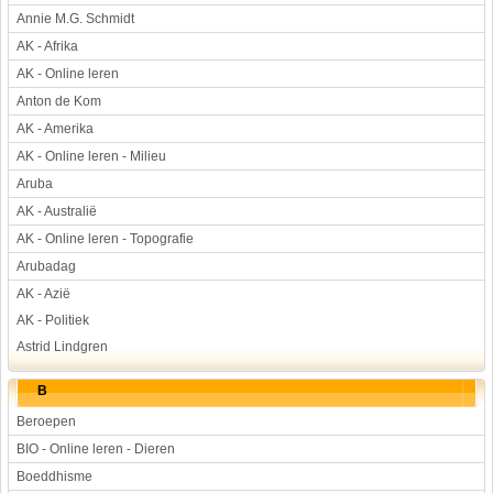
Annie M.G. Schmidt
Werkstuk en spreekbeurt
AK - Afrika
Aarde en heelal
AK - Online leren
Beroep, hobby, sport
Anton de Kom
Dieren
AK - Amerika
Geloven en vieren
AK - Online leren - Milieu
Hulp aan mensen
Aruba
Kunst en muziek
AK - Australië
Landbouw, veeteelt, visserij
AK - Online leren - Topografie
Landen en volken
Arubadag
Lichaam en gezondheid
AK - Azië
Natuur en milieu
AK - Politiek
Astrid Lindgren
Personen
Verkeer en vervoer
B
Vroeger
Beroepen
Wetenschap en techniek
BIO - Online leren - Dieren
Boeddhisme