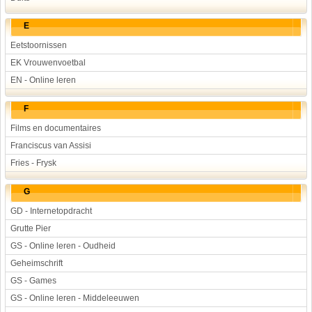
E
Eetstoornissen
EK Vrouwenvoetbal
EN - Online leren
F
Films en documentaires
Franciscus van Assisi
Fries - Frysk
G
GD - Internetopdracht
Grutte Pier
GS - Online leren - Oudheid
Geheimschrift
GS - Games
GS - Online leren - Middeleeuwen