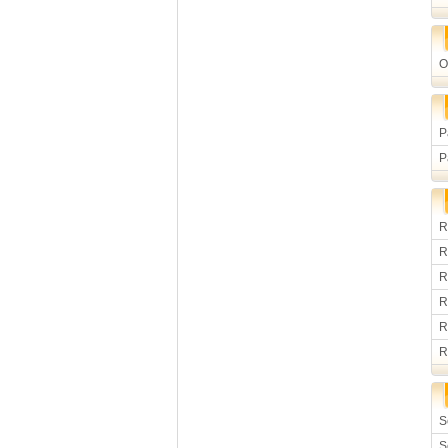
O
P
P
R
R
R
R
R
R
S
S