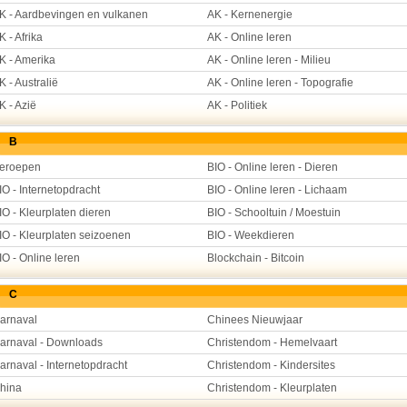
K - Aardbevingen en vulkanen
AK - Kernenergie
K - Afrika
AK - Online leren
K - Amerika
AK - Online leren - Milieu
K - Australië
AK - Online leren - Topografie
K - Azië
AK - Politiek
B
eroepen
BIO - Online leren - Dieren
IO - Internetopdracht
BIO - Online leren - Lichaam
IO - Kleurplaten dieren
BIO - Schooltuin / Moestuin
IO - Kleurplaten seizoenen
BIO - Weekdieren
IO - Online leren
Blockchain - Bitcoin
C
arnaval
Chinees Nieuwjaar
arnaval - Downloads
Christendom - Hemelvaart
arnaval - Internetopdracht
Christendom - Kindersites
hina
Christendom - Kleurplaten