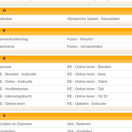
O
ekraïne
Olympische Spelen - Kleurplaten
P
annenkoekendag
Pasen - Kleuren
anorama
Pasen - verzamelsites
R
acisme
RE - Online leren - Breuken
E - Breuken - Instructie
RE - Online leren - Geld
E - Delen - Instructie
RE - Online leren - Tafels
E - Hoofdrekenen
RE - Online leren - Tijd
E - Internetopdracht
RE - Online leren - Tot 20
E - Online leren
RE - Optellen - Instructie
S
chaken en Dammen
Sint - Rekenen
chminken
Sint - Spelletjes