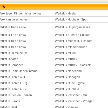
W
eek tegen Kindermishandeling
Werkstuk Heelal
eek van de schooltuin
Werkstuk Hobby en Sport
erkstuk 16-de eeuw
Werkstuk Hulporganisaties
erkstuk 17-de eeuw
Werkstuk Kunst en Cultuur
erkstuk 18-de eeuw
Werkstuk Menselijk Lichaam
erkstuk 19-de eeuw
Werkstuk Middeleeuwen
erkstuk 20-ste eeuw
Werkstuk Milieu
erkstuk Aarde
Werkstuk Muziek
erkstuk Beroepen
Werkstuk Muziek - Klassiek
erkstuk Computer en Internet
Werkstuk Nederland
erkstuk Dieren A - G
Werkstuk Oorlogen
erkstuk Dieren H - Q
Werkstuk Oude Egypte
erkstuk Dieren R - Z
Werkstuk Oudheid
erkstuk Eten en Drinken
Werkstuk Personen - Nu
erkstuk Europa
Werkstuk Personen - Vroeger
erkstuk Geld
Werkstuk Plaatjes