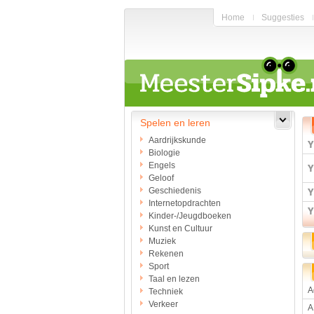
Home
Suggesties
Spelen en leren
Aardrijkskunde
Biologie
Engels
Geloof
Geschiedenis
Internetopdrachten
Kinder-/Jeugdboeken
Kunst en Cultuur
Muziek
Rekenen
Sport
Taal en lezen
A
Techniek
Verkeer
A