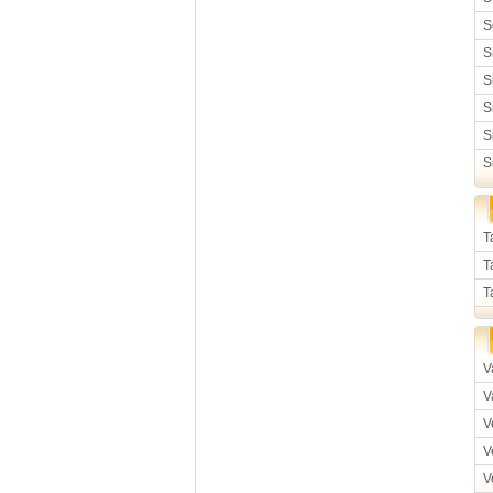
S
S
S
S
S
S
T
T
T
V
V
V
V
V