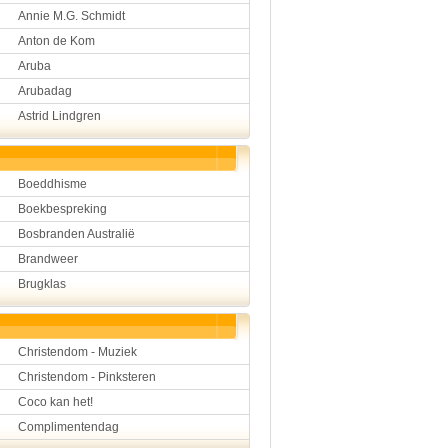
Annie M.G. Schmidt
Hulp aan mensen
Kunst en muziek
Anton de Kom
Landbouw, veeteelt, visser
Aruba
Landen en volken
Lichaam en gezondheid
Arubadag
Natuur en milieu
Astrid Lindgren
Personen
Verkeer en vervoer
Vroeger
Wetenschap en techniek
Boeddhisme
Boekbespreking
Bosbranden Australië
Brandweer
Brugklas
Christendom - Muziek
Christendom - Pinksteren
Coco kan het!
Complimentendag