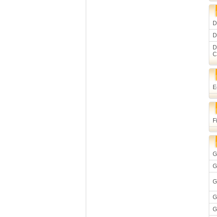
D
D
D
C
E
F
G
G
G
G
G