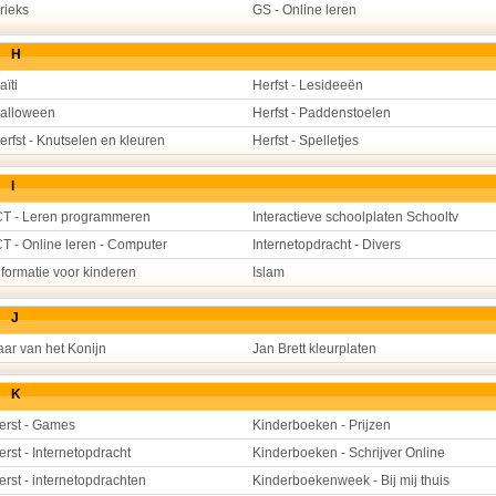
rieks
GS - Online leren
H
aïti
Herfst - Lesideeën
alloween
Herfst - Paddenstoelen
erfst - Knutselen en kleuren
Herfst - Spelletjes
I
CT - Leren programmeren
Interactieve schoolplaten Schooltv
CT - Online leren - Computer
Internetopdracht - Divers
nformatie voor kinderen
Islam
J
aar van het Konijn
Jan Brett kleurplaten
K
erst - Games
Kinderboeken - Prijzen
erst - Internetopdracht
Kinderboeken - Schrijver Online
erst - internetopdrachten
Kinderboekenweek - Bij mij thuis