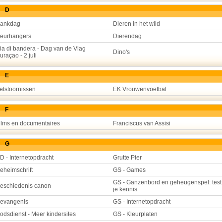
D
ankdag
Dieren in het wild
eurhangers
Dierendag
ia di bandera - Dag van de Vlag
Dino's
uraçao - 2 juli
E
etstoornissen
EK Vrouwenvoetbal
F
ilms en documentaires
Franciscus van Assisi
G
D - Internetopdracht
Grutte Pier
eheimschrift
GS - Games
GS - Ganzenbord en geheugenspel: test
eschiedenis canon
je kennis
evangenis
GS - Internetopdracht
odsdienst - Meer kindersites
GS - Kleurplaten