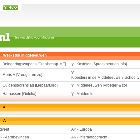
Werkstuk Middeleeuwen
Belegeringswapens [Graafschap-ME]
Kastelen [Spreekbeurten.info]
Floris V [Vroeger en zo]
Kloosters in de Middeleeuwen [Schooltv
Guldensporenslag [Liebaart.org]
Middeleeuwen [Vroeger & zo]
Harnassen [Gotcha]
Muiderslot
#
A
dvent
AK - Europa
K - Aardbevingen
AK - Internetopdracht