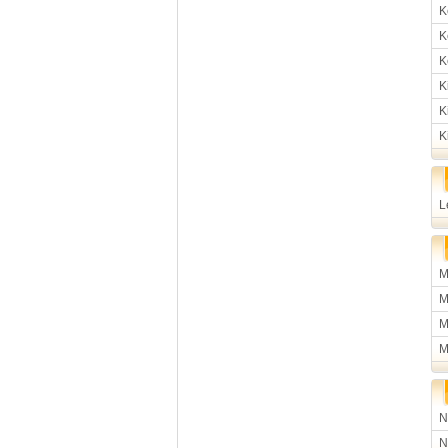
K
K
K
K
K
K
L
M
M
M
M
N
N