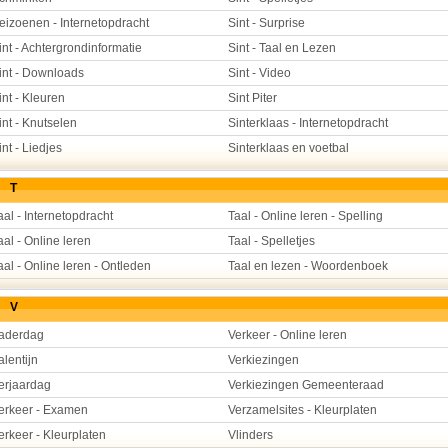
eizoenen - Internetopdracht
Sint - Surprise
int - Achtergrondinformatie
Sint - Taal en Lezen
int - Downloads
Sint - Video
int - Kleuren
Sint Piter
int - Knutselen
Sinterklaas - Internetopdracht
int - Liedjes
Sinterklaas en voetbal
T
aal - Internetopdracht
Taal - Online leren - Spelling
aal - Online leren
Taal - Spelletjes
aal - Online leren - Ontleden
Taal en lezen - Woordenboek
V
aderdag
Verkeer - Online leren
alentijn
Verkiezingen
erjaardag
Verkiezingen Gemeenteraad
erkeer - Examen
Verzamelsites - Kleurplaten
erkeer - Kleurplaten
Vlinders