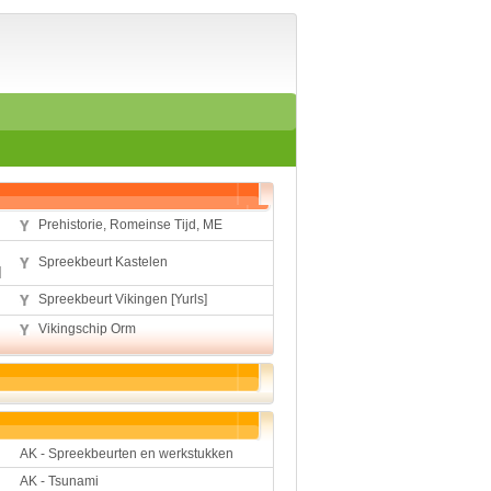
Home
Suggesties
Spelen en leren
Aardrijkskunde
Biologie
Engels
Geloof
Geschiedenis
Internetopdrachten
Prehistorie, Romeinse Tijd, ME
Kinder-/Jeugdboeken
Kunst en Cultuur
Spreekbeurt Kastelen
Muziek
]
Rekenen
Spreekbeurt Vikingen [Yurls]
Sport
Taal en lezen
Vikingschip Orm
Techniek
Verkeer
Werkstuk en spreekbeur
Aarde en heelal
Beroep, hobby, sport
AK - Spreekbeurten en werkstukken
Dieren
AK - Tsunami
Geloven en vieren