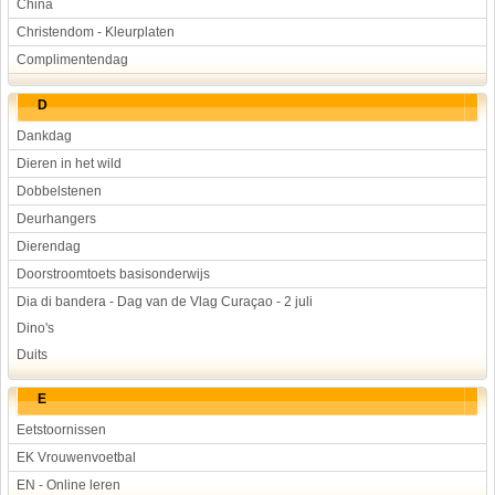
China
Christendom - Kleurplaten
Complimentendag
D
Dankdag
Dieren in het wild
Dobbelstenen
Deurhangers
Dierendag
Doorstroomtoets basisonderwijs
Dia di bandera - Dag van de Vlag Curaçao - 2 juli
Dino's
Duits
E
Eetstoornissen
EK Vrouwenvoetbal
EN - Online leren