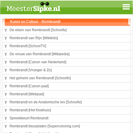
Spelen en leren
Kunst en Cultuur - Rembrandt
Aardrijkskunde
De etsen van Rembrandt [Schooltv]
Biologie
Rembrandt van Rijn [Wikikids]
Engels
Rembrandt [SchoolTV]
Geloof
De vrouw van Rembrandt [Wikipedia]
Geschiedenis
Rembrandt [Canon van Nederland]
Internetopdrachten
Rembrandt [Vroeger & Zo]
Kinder-/Jeugdboeken
Het geheim van Rembrandt [Schooltv]
Kunst en Cultuur
Rembrandt [Canon-pad]
Muziek
Rembrandt [Webpad]
Rekenen
Rembrandt en de Anatomische les [Schooltv]
Sport
Rembrandt [Het Klokhuis]
Taal en lezen
Spreekbeurt Rembrandt
Techniek
Rembrandt kleurplaten [Supercoloring.com]
Verkeer