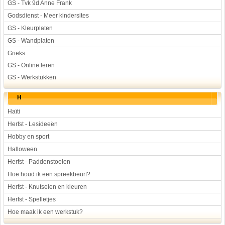
GS - Tvk 9d Anne Frank
Godsdienst - Meer kindersites
GS - Kleurplaten
GS - Wandplaten
Grieks
GS - Online leren
GS - Werkstukken
H
Haïti
Herfst - Lesideeën
Hobby en sport
Halloween
Herfst - Paddenstoelen
Hoe houd ik een spreekbeurt?
Herfst - Knutselen en kleuren
Herfst - Spelletjes
Hoe maak ik een werkstuk?