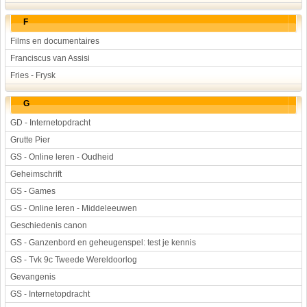
F
Films en documentaires
Franciscus van Assisi
Fries - Frysk
G
GD - Internetopdracht
Grutte Pier
GS - Online leren - Oudheid
Geheimschrift
GS - Games
GS - Online leren - Middeleeuwen
Geschiedenis canon
GS - Ganzenbord en geheugenspel: test je kennis
GS - Tvk 9c Tweede Wereldoorlog
Gevangenis
GS - Internetopdracht