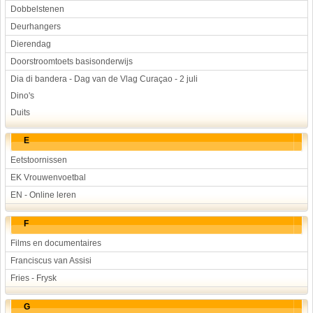
Dobbelstenen
Deurhangers
Dierendag
Doorstroomtoets basisonderwijs
Dia di bandera - Dag van de Vlag Curaçao - 2 juli
Dino's
Duits
E
Eetstoornissen
EK Vrouwenvoetbal
EN - Online leren
F
Films en documentaires
Franciscus van Assisi
Fries - Frysk
G