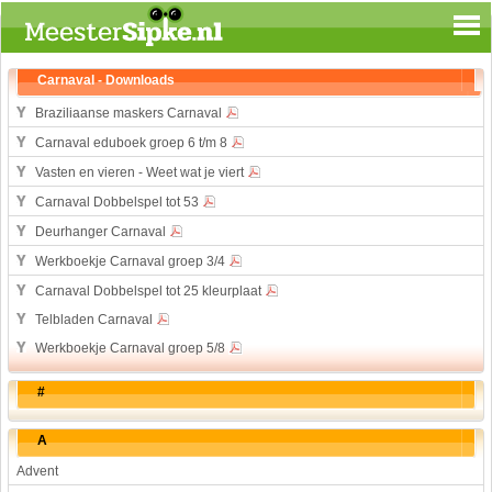
Spelen en leren
Carnaval - Downloads
Aardrijkskunde
Braziliaanse maskers Carnaval
Biologie
Carnaval eduboek groep 6 t/m 8
Engels
Vasten en vieren - Weet wat je viert
Geloof
Carnaval Dobbelspel tot 53
Geschiedenis
Deurhanger Carnaval
Internetopdrachten
Werkboekje Carnaval groep 3/4
Kinder-/Jeugdboeken
Carnaval Dobbelspel tot 25 kleurplaat
Kunst en Cultuur
Telbladen Carnaval
Muziek
Werkboekje Carnaval groep 5/8
Rekenen
#
Sport
Taal en lezen
A
Techniek
Advent
Verkeer