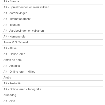
AK - Europa
Werkstuk en spreekbeurt
AK - Spreekbeurten en werkstukken
Aarde en heelal
AK - Aardbevingen
AK - Internetopdracht
Beroep, hobby, sport
AK - Tsunami
Dieren
AK - Aardbevingen en vulkanen
Geloven en vieren
AK - Kernenergie
Hulp aan mensen
Annie M.G. Schmidt
Kunst en muziek
AK - Afrika
Landbouw, veeteelt, visserij
AK - Online leren
Landen en volken
Anton de Kom
Lichaam en gezondheid
AK - Amerika
Natuur en milieu
AK - Online leren - Milieu
Personen
Aruba
Verkeer en vervoer
AK - Australië
Vroeger
AK - Online leren - Topografie
Wetenschap en techniek
Arubadag
AK - Azië