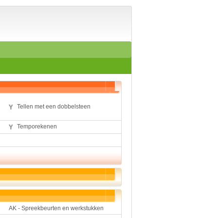
Home
Suggesties
Spelen en leren
Aardrijkskunde
Biologie
Engels
Geloof
Geschiedenis
Internetopdrachten
Kinder-/Jeugdboeken
Tellen met een dobbelsteen
Kunst en Cultuur
Muziek
Temporekenen
Rekenen
Sport
Taal en lezen
Techniek
Verkeer
Werkstuk en spreekbeur
Aarde en heelal
Beroep, hobby, sport
AK - Spreekbeurten en werkstukken
Dieren
Geloven en vieren