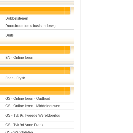
Dobbelstenen
Doorstroomtoets basisonderwijs
Duits
EN - Online leren
Fries - Frysk
GS - Online leren - Oudheid
GS - Online leren - Middeleeuwen
GS - Tvk 9c Tweede Wereldoorlog
GS - Tvk 9d Anne Frank
GS - Wandplaten