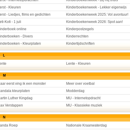
erst - internetopdrachten
Kinderboekenweek - Bij mij thuis
erst - Kleuren
Kinderboekenweek - Lekker eigenwijs
erst - Liedjes, films en gedichten
Kinderboekenweek 2025: Vol avontuur!
eti-Koti - 1 juli
Kinderboekenweek 2026: Spot aan!
inderboek online
Kinderpostzegels
inderboeken - Divers
Kinderrechten
inderboeken - Kleurplaten
Kindertijdschriften
L
ente
Lente - Kleuren
M
aar eerst ving ik een monster
Meer over voetbal
andala kleurplaten
Modderdag
artin Luther Kingdag
MU - Internetopdracht
ax Verstappen
MU - Klassieke muziek
N
anda Roep
Nationale Kraanwaterdag