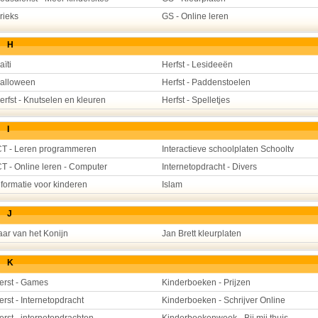
rieks
GS - Online leren
H
aïti
Herfst - Lesideeën
alloween
Herfst - Paddenstoelen
erfst - Knutselen en kleuren
Herfst - Spelletjes
I
CT - Leren programmeren
Interactieve schoolplaten Schooltv
CT - Online leren - Computer
Internetopdracht - Divers
nformatie voor kinderen
Islam
J
aar van het Konijn
Jan Brett kleurplaten
K
erst - Games
Kinderboeken - Prijzen
erst - Internetopdracht
Kinderboeken - Schrijver Online