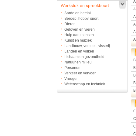
A
Werkstuk en spreekbeurt
A
Aarde en heelal
A
Beroep, hobby, sport
Dieren
A
Geloven en vieren
A
Hulp aan mensen
A
Kunst en muziek
Landbouw, veeteelt, visserij
Landen en volken
Lichaam en gezondheid
B
Natuur en milieu
Personen
B
Verkeer en vervoer
B
Vroeger
B
Wetenschap en techniek
B
C
C
C
C