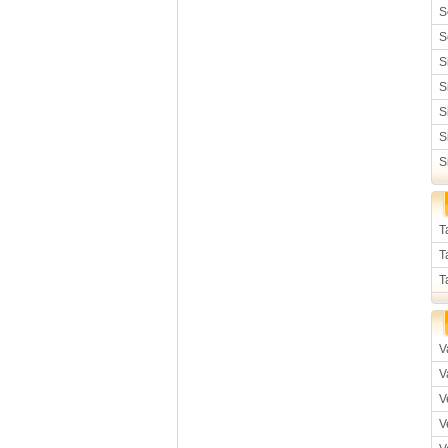
S
S
S
S
S
S
S
T
T
T
V
V
V
V