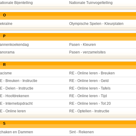
ationale Bijentelling
Nationale Tuinvogeltelling
O
ekraïne
Olympische Spelen - Kleurplaten
P
annenkoekendag
Pasen - Kleuren
anorama
Pasen - verzamelsites
R
acisme
RE - Online leren - Breuken
E - Breuken - Instructie
RE - Online leren - Geld
E - Delen - Instructie
RE - Online leren - Tafels
E - Hoofdrekenen
RE - Online leren - Tijd
E - Internetopdracht
RE - Online leren - Tot 20
E - Online leren
RE - Optellen - Instructie
S
chaken en Dammen
Sint - Rekenen