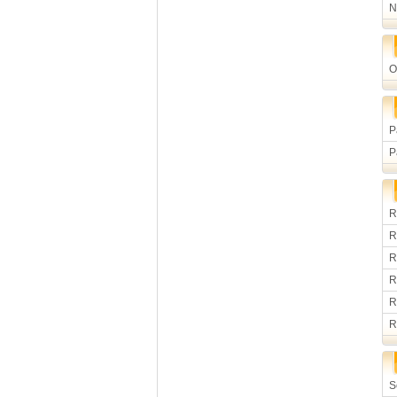
N
O
P
P
R
R
R
R
R
R
S