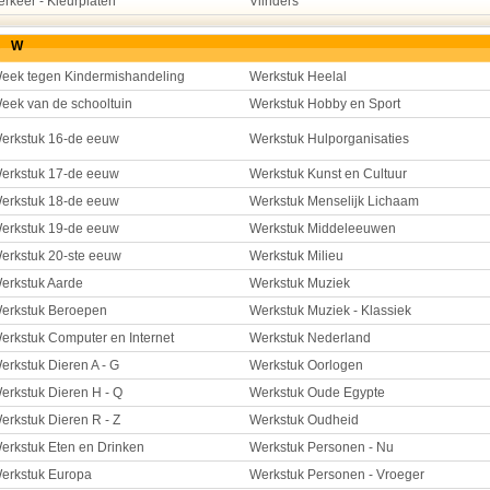
erkeer - Kleurplaten
Vlinders
W
eek tegen Kindermishandeling
Werkstuk Heelal
eek van de schooltuin
Werkstuk Hobby en Sport
erkstuk 16-de eeuw
Werkstuk Hulporganisaties
erkstuk 17-de eeuw
Werkstuk Kunst en Cultuur
erkstuk 18-de eeuw
Werkstuk Menselijk Lichaam
erkstuk 19-de eeuw
Werkstuk Middeleeuwen
erkstuk 20-ste eeuw
Werkstuk Milieu
erkstuk Aarde
Werkstuk Muziek
erkstuk Beroepen
Werkstuk Muziek - Klassiek
erkstuk Computer en Internet
Werkstuk Nederland
erkstuk Dieren A - G
Werkstuk Oorlogen
erkstuk Dieren H - Q
Werkstuk Oude Egypte
erkstuk Dieren R - Z
Werkstuk Oudheid
erkstuk Eten en Drinken
Werkstuk Personen - Nu
erkstuk Europa
Werkstuk Personen - Vroeger