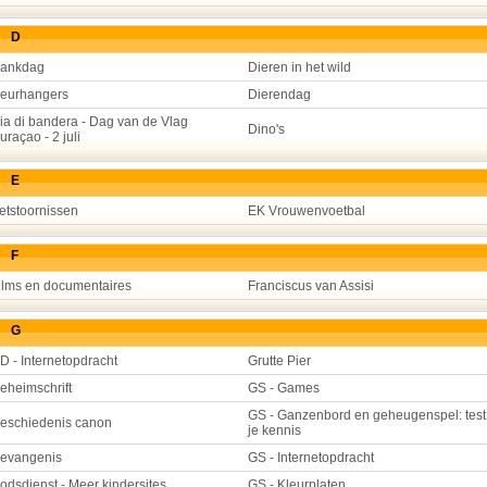
D
ankdag
Dieren in het wild
eurhangers
Dierendag
ia di bandera - Dag van de Vlag
Dino's
uraçao - 2 juli
E
etstoornissen
EK Vrouwenvoetbal
F
ilms en documentaires
Franciscus van Assisi
G
D - Internetopdracht
Grutte Pier
eheimschrift
GS - Games
GS - Ganzenbord en geheugenspel: test
eschiedenis canon
je kennis
evangenis
GS - Internetopdracht
odsdienst - Meer kindersites
GS - Kleurplaten