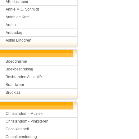
AK - Tsunami
Hulp aan mensen
Annie M.G. Schmidt
Kunst en muziek
Landbouw, veeteelt, visser
Anton de Kom
Landen en volken
Aruba
Lichaam en gezondheid
Arubadag
Natuur en milieu
Personen
Astrid Lindgren
Verkeer en vervoer
Vroeger
Wetenschap en techniek
Boeddhisme
Boekbespreking
Bosbranden Australië
Brandweer
Brugklas
Christendom - Muziek
Christendom - Pinksteren
Coco kan het!
Complimentendag