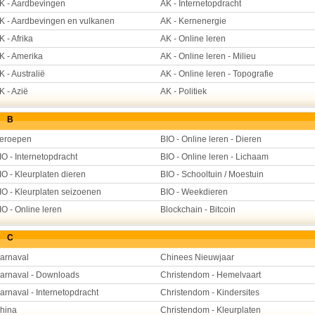
K - Aardbevingen
AK - Internetopdracht
K - Aardbevingen en vulkanen
AK - Kernenergie
K - Afrika
AK - Online leren
K - Amerika
AK - Online leren - Milieu
K - Australië
AK - Online leren - Topografie
K - Azië
AK - Politiek
B
eroepen
BIO - Online leren - Dieren
IO - Internetopdracht
BIO - Online leren - Lichaam
IO - Kleurplaten dieren
BIO - Schooltuin / Moestuin
IO - Kleurplaten seizoenen
BIO - Weekdieren
IO - Online leren
Blockchain - Bitcoin
C
arnaval
Chinees Nieuwjaar
arnaval - Downloads
Christendom - Hemelvaart
arnaval - Internetopdracht
Christendom - Kindersites
hina
Christendom - Kleurplaten