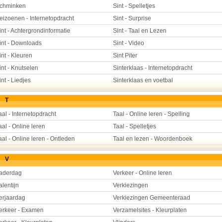
chminken
Sint - Spelletjes
eizoenen - Internetopdracht
Sint - Surprise
int - Achtergrondinformatie
Sint - Taal en Lezen
int - Downloads
Sint - Video
int - Kleuren
Sint Piter
int - Knutselen
Sinterklaas - Internetopdracht
int - Liedjes
Sinterklaas en voetbal
T
aal - Internetopdracht
Taal - Online leren - Spelling
aal - Online leren
Taal - Spelletjes
aal - Online leren - Ontleden
Taal en lezen - Woordenboek
V
aderdag
Verkeer - Online leren
alentijn
Verkiezingen
erjaardag
Verkiezingen Gemeenteraad
erkeer - Examen
Verzamelsites - Kleurplaten