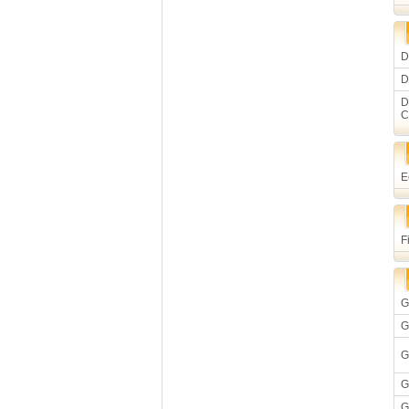
D
D
D
C
E
F
G
G
G
G
G