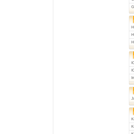
G
H
H
H
I
I
I
J
K
K