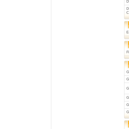
D
D
C
E
F
G
G
G
G
G
G