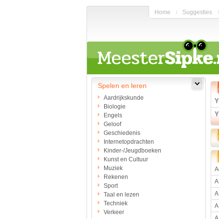
Home
Suggesties
Spelen en leren
Aardrijkskunde
Biologie
Engels
Geloof
Geschiedenis
Internetopdrachten
Kinder-/Jeugdboeken
Kunst en Cultuur
Muziek
A
Rekenen
A
Sport
A
Taal en lezen
Techniek
A
Verkeer
A