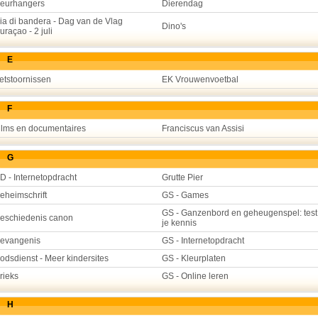
eurhangers
Dierendag
ia di bandera - Dag van de Vlag
Dino's
uraçao - 2 juli
E
etstoornissen
EK Vrouwenvoetbal
F
ilms en documentaires
Franciscus van Assisi
G
D - Internetopdracht
Grutte Pier
eheimschrift
GS - Games
GS - Ganzenbord en geheugenspel: test
eschiedenis canon
je kennis
evangenis
GS - Internetopdracht
odsdienst - Meer kindersites
GS - Kleurplaten
rieks
GS - Online leren
H