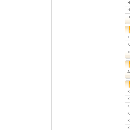
H
H
H
I
I
I
J
K
K
K
K
K
K