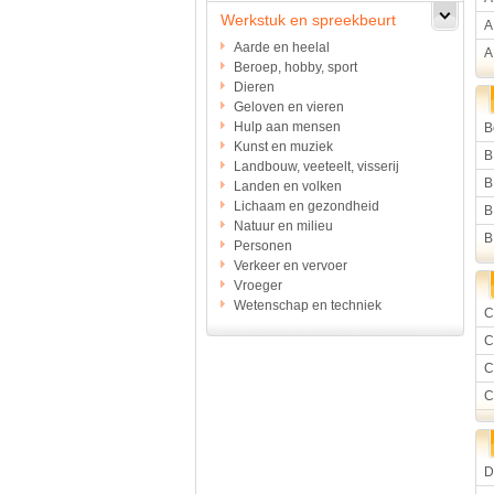
Werkstuk en spreekbeurt
A
Aarde en heelal
A
Beroep, hobby, sport
Dieren
Geloven en vieren
Hulp aan mensen
B
Kunst en muziek
B
Landbouw, veeteelt, visserij
B
Landen en volken
Lichaam en gezondheid
B
Natuur en milieu
B
Personen
Verkeer en vervoer
Vroeger
Wetenschap en techniek
C
C
C
C
D