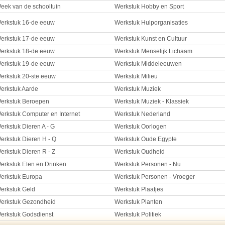
eek van de schooltuin
Werkstuk Hobby en Sport
erkstuk 16-de eeuw
Werkstuk Hulporganisaties
erkstuk 17-de eeuw
Werkstuk Kunst en Cultuur
erkstuk 18-de eeuw
Werkstuk Menselijk Lichaam
erkstuk 19-de eeuw
Werkstuk Middeleeuwen
erkstuk 20-ste eeuw
Werkstuk Milieu
erkstuk Aarde
Werkstuk Muziek
erkstuk Beroepen
Werkstuk Muziek - Klassiek
erkstuk Computer en Internet
Werkstuk Nederland
erkstuk Dieren A - G
Werkstuk Oorlogen
erkstuk Dieren H - Q
Werkstuk Oude Egypte
erkstuk Dieren R - Z
Werkstuk Oudheid
erkstuk Eten en Drinken
Werkstuk Personen - Nu
erkstuk Europa
Werkstuk Personen - Vroeger
erkstuk Geld
Werkstuk Plaatjes
erkstuk Gezondheid
Werkstuk Planten
erkstuk Godsdienst
Werkstuk Politiek