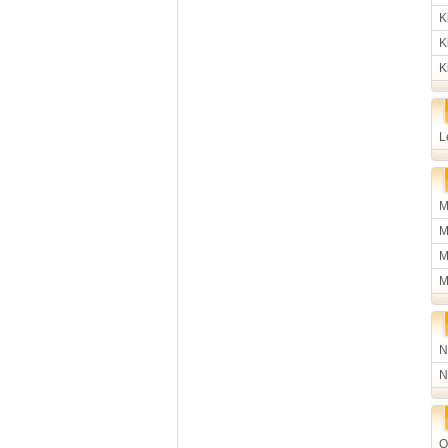
K
K
K
L
M
M
M
M
N
N
O