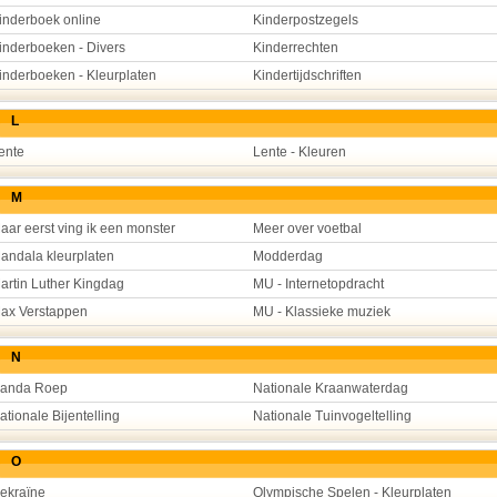
inderboek online
Kinderpostzegels
inderboeken - Divers
Kinderrechten
inderboeken - Kleurplaten
Kindertijdschriften
L
ente
Lente - Kleuren
M
aar eerst ving ik een monster
Meer over voetbal
andala kleurplaten
Modderdag
artin Luther Kingdag
MU - Internetopdracht
ax Verstappen
MU - Klassieke muziek
N
anda Roep
Nationale Kraanwaterdag
ationale Bijentelling
Nationale Tuinvogeltelling
O
ekraïne
Olympische Spelen - Kleurplaten