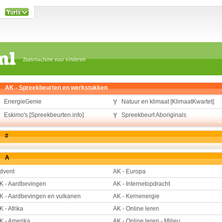
AK - Spreekbeurten en werkstukken
EnergieGenie
Natuur en klimaat [KlimaatKwartet]
Eskimo's [Spreekbeurten.info]
Spreekbeurt Aboriginals
#
A
dvent
AK - Europa
K - Aardbevingen
AK - Internetopdracht
K - Aardbevingen en vulkanen
AK - Kernenergie
K - Afrika
AK - Online leren
K - Amerika
AK - Online leren - Milieu