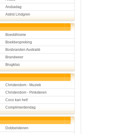
Hulp aan mensen
Arubadag
Kunst en muziek
Astrid Lindgren
Landbouw, veeteelt, visser
Landen en volken
Lichaam en gezondheid
Natuur en milieu
Boeddhisme
Personen
Boekbespreking
Verkeer en vervoer
Vroeger
Bosbranden Australië
Wetenschap en techniek
Brandweer
Brugklas
Christendom - Muziek
Christendom - Pinksteren
Coco kan het!
Complimentendag
Dobbelstenen