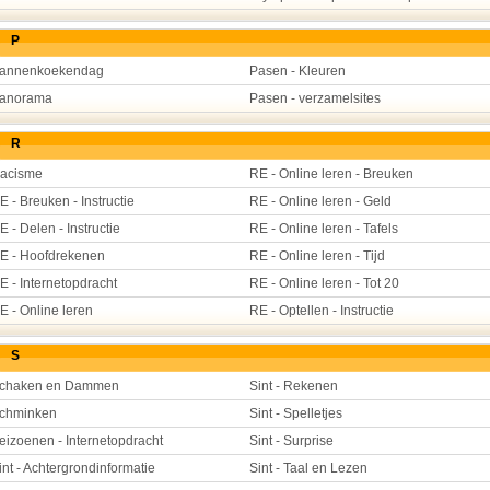
P
annenkoekendag
Pasen - Kleuren
anorama
Pasen - verzamelsites
R
acisme
RE - Online leren - Breuken
E - Breuken - Instructie
RE - Online leren - Geld
E - Delen - Instructie
RE - Online leren - Tafels
E - Hoofdrekenen
RE - Online leren - Tijd
E - Internetopdracht
RE - Online leren - Tot 20
E - Online leren
RE - Optellen - Instructie
S
chaken en Dammen
Sint - Rekenen
chminken
Sint - Spelletjes
eizoenen - Internetopdracht
Sint - Surprise
int - Achtergrondinformatie
Sint - Taal en Lezen