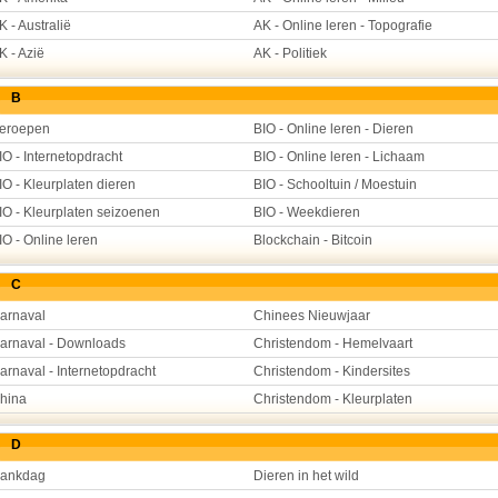
K - Australië
AK - Online leren - Topografie
K - Azië
AK - Politiek
B
eroepen
BIO - Online leren - Dieren
IO - Internetopdracht
BIO - Online leren - Lichaam
IO - Kleurplaten dieren
BIO - Schooltuin / Moestuin
IO - Kleurplaten seizoenen
BIO - Weekdieren
IO - Online leren
Blockchain - Bitcoin
C
arnaval
Chinees Nieuwjaar
arnaval - Downloads
Christendom - Hemelvaart
arnaval - Internetopdracht
Christendom - Kindersites
hina
Christendom - Kleurplaten
D
ankdag
Dieren in het wild