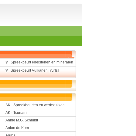
Home
Suggesties
Spelen en leren
Aardrijkskunde
Biologie
Engels
Geloof
Geschiedenis
Internetopdrachten
Spreekbeurt edelstenen en mineralen
Kinder-/Jeugdboeken
Kunst en Cultuur
Spreekbeurt Vulkanen [Yurls]
Muziek
Rekenen
Sport
Taal en lezen
Techniek
Verkeer
AK - Spreekbeurten en werkstukken
Werkstuk en spreekbeur
AK - Tsunami
Aarde en heelal
Annie M.G. Schmidt
Beroep, hobby, sport
Anton de Kom
Dieren
Aruba
Geloven en vieren