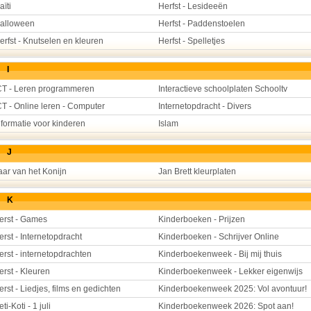
aïti
Herfst - Lesideeën
alloween
Herfst - Paddenstoelen
erfst - Knutselen en kleuren
Herfst - Spelletjes
I
CT - Leren programmeren
Interactieve schoolplaten Schooltv
CT - Online leren - Computer
Internetopdracht - Divers
nformatie voor kinderen
Islam
J
aar van het Konijn
Jan Brett kleurplaten
K
erst - Games
Kinderboeken - Prijzen
erst - Internetopdracht
Kinderboeken - Schrijver Online
erst - internetopdrachten
Kinderboekenweek - Bij mij thuis
erst - Kleuren
Kinderboekenweek - Lekker eigenwijs
erst - Liedjes, films en gedichten
Kinderboekenweek 2025: Vol avontuur!
eti-Koti - 1 juli
Kinderboekenweek 2026: Spot aan!