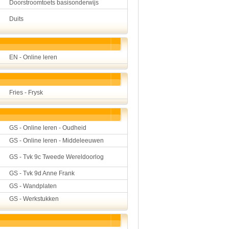
Doorstroomtoets basisonderwijs
Duits
EN - Online leren
Fries - Frysk
GS - Online leren - Oudheid
GS - Online leren - Middeleeuwen
GS - Tvk 9c Tweede Wereldoorlog
GS - Tvk 9d Anne Frank
GS - Wandplaten
GS - Werkstukken