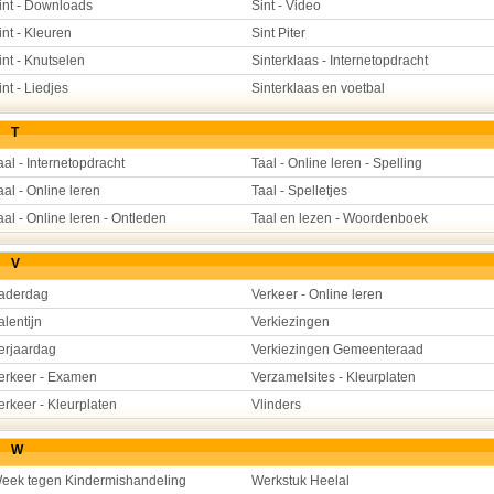
int - Downloads
Sint - Video
int - Kleuren
Sint Piter
int - Knutselen
Sinterklaas - Internetopdracht
int - Liedjes
Sinterklaas en voetbal
T
aal - Internetopdracht
Taal - Online leren - Spelling
aal - Online leren
Taal - Spelletjes
aal - Online leren - Ontleden
Taal en lezen - Woordenboek
V
aderdag
Verkeer - Online leren
alentijn
Verkiezingen
erjaardag
Verkiezingen Gemeenteraad
erkeer - Examen
Verzamelsites - Kleurplaten
erkeer - Kleurplaten
Vlinders
W
eek tegen Kindermishandeling
Werkstuk Heelal