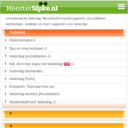
Lesmateriaal bij Vaderdag. Bijvoorbeeld knutselsuggesties, puzzelbladen,
Spelen en leren
werkboekjes, spelletjes en meer suggesties voor Vaderdag.
Aardrijkskunde
Vaderdag
Biologie
Diplomamaker.nl
Engels
Opa en oma bordspel
Geloof
Vaderdag puzzelbladen
Geschiedenis
Kijk, dit is mijn papa met Vaderdag!
Internetopdrachten
Vaderdag kleurplaten
Kinder-/Jeugdboeken
Vaderdag [Yurls]
Kunst en Cultuur
Knutselen: 'Speciaal voor jou'
Muziek
Vaderdag knutsels [Knutselidee]
Rekenen
Voorleeskaft voor Vaderdag
Sport
Taal en lezen
#
Techniek
Verkeer
A