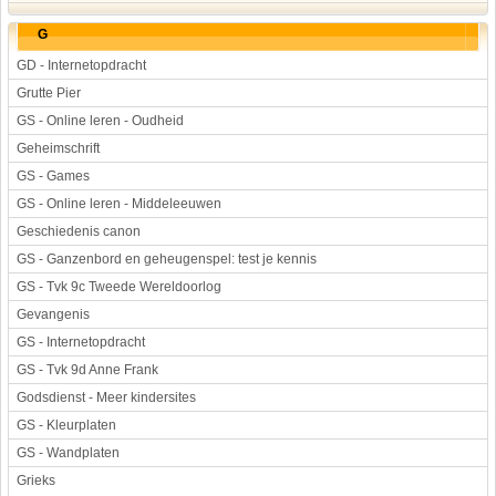
G
GD - Internetopdracht
Grutte Pier
GS - Online leren - Oudheid
Geheimschrift
GS - Games
GS - Online leren - Middeleeuwen
Geschiedenis canon
GS - Ganzenbord en geheugenspel: test je kennis
GS - Tvk 9c Tweede Wereldoorlog
Gevangenis
GS - Internetopdracht
GS - Tvk 9d Anne Frank
Godsdienst - Meer kindersites
GS - Kleurplaten
GS - Wandplaten
Grieks