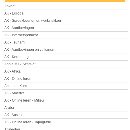
Advent
Werkstuk en spreekbeurt
AK - Europa
Aarde en heelal
AK - Spreekbeurten en werkstukken
Beroep, hobby, sport
AK - Aardbevingen
Dieren
AK - Internetopdracht
Geloven en vieren
AK - Tsunami
Hulp aan mensen
AK - Aardbevingen en vulkanen
Kunst en muziek
AK - Kernenergie
Landbouw, veeteelt, visserij
Annie M.G. Schmidt
Landen en volken
AK - Afrika
Lichaam en gezondheid
AK - Online leren
Natuur en milieu
Anton de Kom
Personen
AK - Amerika
Verkeer en vervoer
AK - Online leren - Milieu
Vroeger
Aruba
Wetenschap en techniek
AK - Australië
AK - Online leren - Topografie
Arubadag