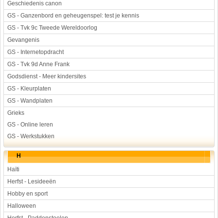
Geschiedenis canon
GS - Ganzenbord en geheugenspel: test je kennis
GS - Tvk 9c Tweede Wereldoorlog
Gevangenis
GS - Internetopdracht
GS - Tvk 9d Anne Frank
Godsdienst - Meer kindersites
GS - Kleurplaten
GS - Wandplaten
Grieks
GS - Online leren
GS - Werkstukken
H
Haïti
Herfst - Lesideeën
Hobby en sport
Halloween