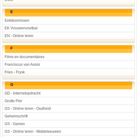
E
Eetstoornissen
EK Vrouwenvoetbal
EN - Online leren
F
Films en documentaires
Franciscus van Assisi
Fries - Frysk
G
GD - Internetopdracht
Grutte Pier
GS - Online leren - Oudheid
Geheimschrift
GS - Games
GS - Online leren - Middeleeuwen