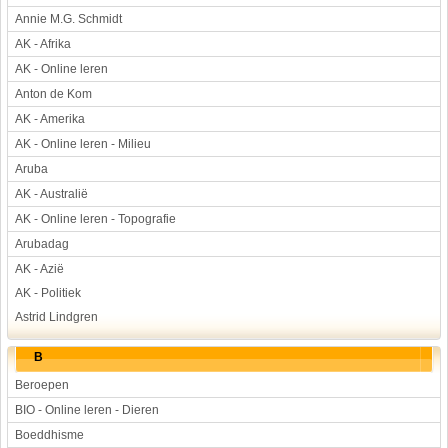
Annie M.G. Schmidt
Werkstuk en spreekbeurt
AK - Afrika
Aarde en heelal
AK - Online leren
Beroep, hobby, sport
Anton de Kom
Dieren
AK - Amerika
Geloven en vieren
AK - Online leren - Milieu
Hulp aan mensen
Aruba
Kunst en muziek
AK - Australië
Landbouw, veeteelt, visserij
AK - Online leren - Topografie
Landen en volken
Arubadag
Lichaam en gezondheid
AK - Azië
Natuur en milieu
AK - Politiek
Personen
Astrid Lindgren
Verkeer en vervoer
B
Vroeger
Beroepen
Wetenschap en techniek
BIO - Online leren - Dieren
Boeddhisme