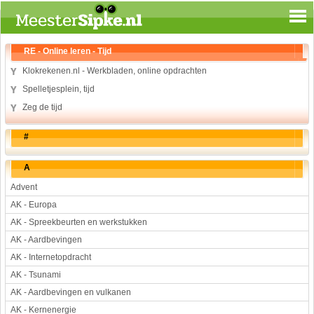
Spelen en leren
RE - Online leren - Tijd
Aardrijkskunde
Klokrekenen.nl - Werkbladen, online opdrachten
Biologie
Spelletjesplein, tijd
Engels
Zeg de tijd
Geloof
#
Geschiedenis
Internetopdrachten
A
Kinder-/Jeugdboeken
Advent
Kunst en Cultuur
AK - Europa
Muziek
AK - Spreekbeurten en werkstukken
Rekenen
AK - Aardbevingen
Sport
AK - Internetopdracht
Taal en lezen
AK - Tsunami
Techniek
AK - Aardbevingen en vulkanen
Verkeer
AK - Kernenergie