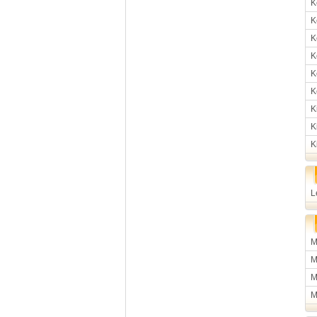
K
K
K
K
K
K
K
K
K
L
M
M
M
M