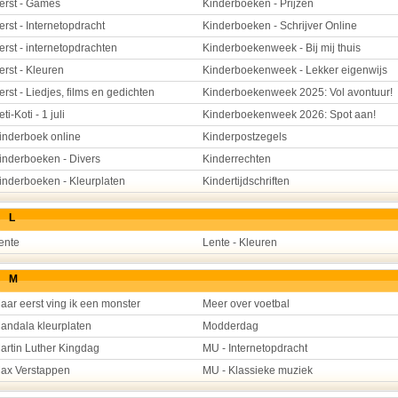
erst - Games
Kinderboeken - Prijzen
erst - Internetopdracht
Kinderboeken - Schrijver Online
erst - internetopdrachten
Kinderboekenweek - Bij mij thuis
erst - Kleuren
Kinderboekenweek - Lekker eigenwijs
erst - Liedjes, films en gedichten
Kinderboekenweek 2025: Vol avontuur!
eti-Koti - 1 juli
Kinderboekenweek 2026: Spot aan!
inderboek online
Kinderpostzegels
inderboeken - Divers
Kinderrechten
inderboeken - Kleurplaten
Kindertijdschriften
L
ente
Lente - Kleuren
M
aar eerst ving ik een monster
Meer over voetbal
andala kleurplaten
Modderdag
artin Luther Kingdag
MU - Internetopdracht
ax Verstappen
MU - Klassieke muziek