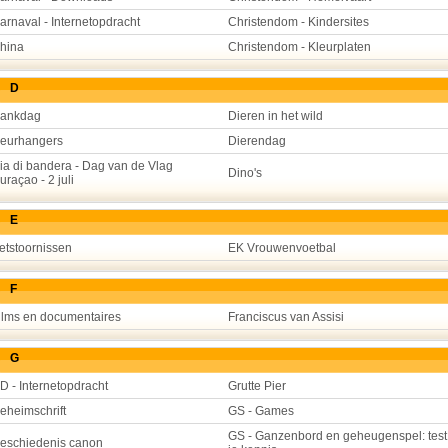
arnaval - Internetopdracht
Christendom - Kindersites
hina
Christendom - Kleurplaten
D
ankdag
Dieren in het wild
eurhangers
Dierendag
ia di bandera - Dag van de Vlag
Dino's
uraçao - 2 juli
E
etstoornissen
EK Vrouwenvoetbal
F
ilms en documentaires
Franciscus van Assisi
G
D - Internetopdracht
Grutte Pier
eheimschrift
GS - Games
GS - Ganzenbord en geheugenspel: test
eschiedenis canon