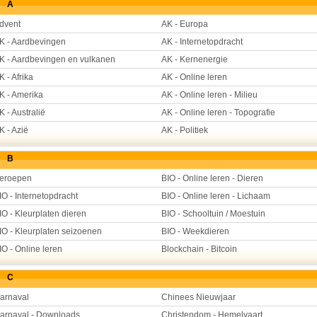
A
dvent
AK - Europa
K - Aardbevingen
AK - Internetopdracht
K - Aardbevingen en vulkanen
AK - Kernenergie
K - Afrika
AK - Online leren
K - Amerika
AK - Online leren - Milieu
K - Australië
AK - Online leren - Topografie
K - Azië
AK - Politiek
B
eroepen
BIO - Online leren - Dieren
IO - Internetopdracht
BIO - Online leren - Lichaam
IO - Kleurplaten dieren
BIO - Schooltuin / Moestuin
IO - Kleurplaten seizoenen
BIO - Weekdieren
IO - Online leren
Blockchain - Bitcoin
C
arnaval
Chinees Nieuwjaar
arnaval - Downloads
Christendom - Hemelvaart