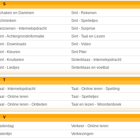
S
chaken en Dammen
Sint - Rekenen
chminken
Sint - Spelletjes
eizoenen - Internetopdracht
Sint - Surprise
int - Achtergrondinformatie
Sint - Taal en Lezen
int - Downloads
Sint - Video
int - Kleuren
Sint Piter
int - Knutselen
Sinterklaas - Internetopdracht
int - Liedjes
Sinterklaas en voetbal
T
aal - Internetopdracht
Taal - Online leren - Spelling
aal - Online leren
Taal - Spelletjes
aal - Online leren - Ontleden
Taal en lezen - Woordenboek
V
aderdag
Verkeer - Online leren
alentijn
Verkiezingen