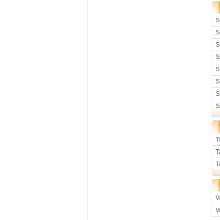
S
S
S
S
S
S
S
S
T
T
T
V
V