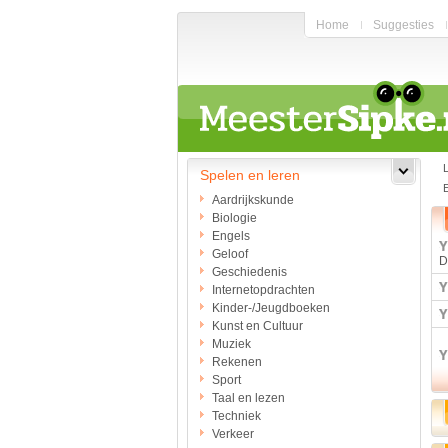
Home
Suggesties
Spelen en leren
E
Aardrijkskunde
Biologie
Engels
Geloof
D
Geschiedenis
Internetopdrachten
Kinder-/Jeugdboeken
Kunst en Cultuur
Muziek
Rekenen
Sport
Taal en lezen
Techniek
Verkeer