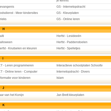
je kennis
evangenis
GS - Internetopdracht
odsdienst - Meer kindersites
GS - Kleurplaten
rieks
GS - Online leren
H
aïti
Herfst - Lesideeën
alloween
Herfst - Paddenstoelen
erfst - Knutselen en kleuren
Herfst - Spelletjes
I
CT - Leren programmeren
Interactieve schoolplaten Schooltv
CT - Online leren - Computer
Internetopdracht - Divers
nformatie voor kinderen
Islam
J
aar van het Konijn
Jan Brett kleurplaten
K