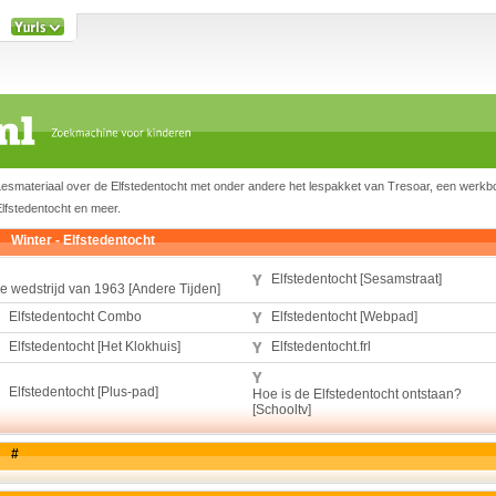
Lesmateriaal over de Elfstedentocht met onder andere het lespakket van Tresoar, een werkb
lfstedentocht en meer.
Winter - Elfstedentocht
Elfstedentocht [Sesamstraat]
e wedstrijd van 1963 [Andere Tijden]
Elfstedentocht Combo
Elfstedentocht [Webpad]
Elfstedentocht [Het Klokhuis]
Elfstedentocht.frl
Elfstedentocht [Plus-pad]
Hoe is de Elfstedentocht ontstaan?
[Schooltv]
#