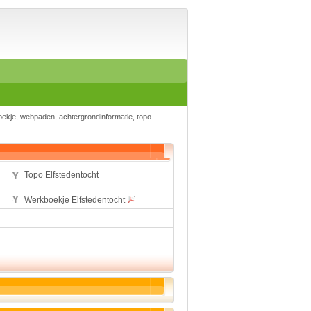
Home
Suggesties
Spelen en leren
Aardrijkskunde
Biologie
Engels
Geloof
oekje, webpaden, achtergrondinformatie, topo
Geschiedenis
Internetopdrachten
Kinder-/Jeugdboeken
Kunst en Cultuur
Muziek
Topo Elfstedentocht
Rekenen
Sport
Werkboekje Elfstedentocht
Taal en lezen
Techniek
Verkeer
Werkstuk en spreekbeur
Aarde en heelal
Beroep, hobby, sport
Dieren
Geloven en vieren