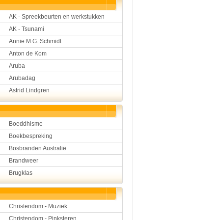
Hulp aan mensen
AK - Spreekbeurten en werkstukken
Kunst en muziek
Landbouw, veeteelt, visser
AK - Tsunami
Landen en volken
Annie M.G. Schmidt
Lichaam en gezondheid
Natuur en milieu
Anton de Kom
Personen
Aruba
Verkeer en vervoer
Arubadag
Vroeger
Wetenschap en techniek
Astrid Lindgren
Boeddhisme
Boekbespreking
Bosbranden Australië
Brandweer
Brugklas
Christendom - Muziek
Christendom - Pinksteren