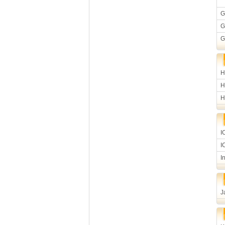
G
G
G
H
H
H
I
I
I
J