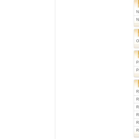
N
N
O
P
P
R
R
R
R
R
R