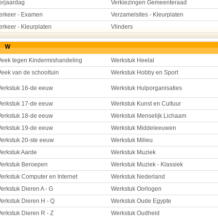
erjaardag
Verkiezingen Gemeenteraad
erkeer - Examen
Verzamelsites - Kleurplaten
erkeer - Kleurplaten
Vlinders
W
eek tegen Kindermishandeling
Werkstuk Heelal
eek van de schooltuin
Werkstuk Hobby en Sport
erkstuk 16-de eeuw
Werkstuk Hulporganisaties
erkstuk 17-de eeuw
Werkstuk Kunst en Cultuur
erkstuk 18-de eeuw
Werkstuk Menselijk Lichaam
erkstuk 19-de eeuw
Werkstuk Middeleeuwen
erkstuk 20-ste eeuw
Werkstuk Milieu
erkstuk Aarde
Werkstuk Muziek
erkstuk Beroepen
Werkstuk Muziek - Klassiek
erkstuk Computer en Internet
Werkstuk Nederland
erkstuk Dieren A - G
Werkstuk Oorlogen
erkstuk Dieren H - Q
Werkstuk Oude Egypte
erkstuk Dieren R - Z
Werkstuk Oudheid