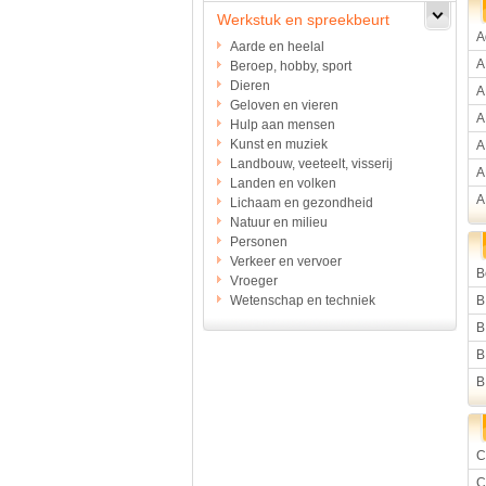
Werkstuk en spreekbeurt
A
Aarde en heelal
A
Beroep, hobby, sport
Dieren
A
Geloven en vieren
A
Hulp aan mensen
Kunst en muziek
A
Landbouw, veeteelt, visserij
A
Landen en volken
A
Lichaam en gezondheid
Natuur en milieu
Personen
Verkeer en vervoer
B
Vroeger
Wetenschap en techniek
B
B
B
B
C
C