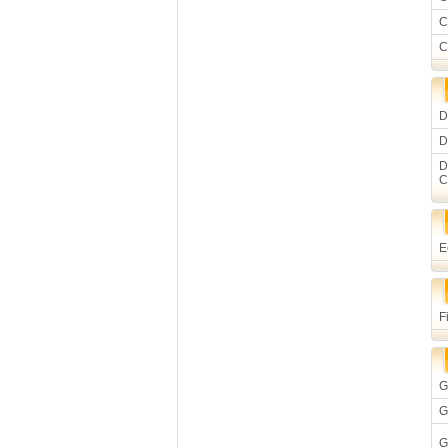
C
C
D
D
D
C
E
F
G
G
G