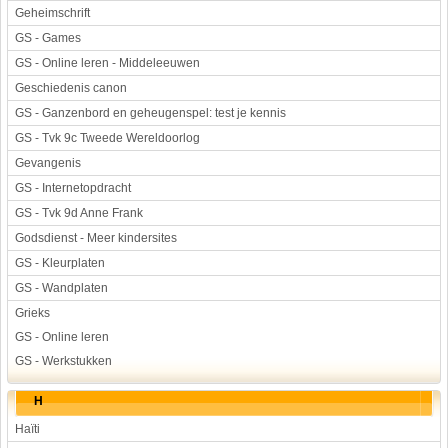
Geheimschrift
GS - Games
GS - Online leren - Middeleeuwen
Geschiedenis canon
GS - Ganzenbord en geheugenspel: test je kennis
GS - Tvk 9c Tweede Wereldoorlog
Gevangenis
GS - Internetopdracht
GS - Tvk 9d Anne Frank
Godsdienst - Meer kindersites
GS - Kleurplaten
GS - Wandplaten
Grieks
GS - Online leren
GS - Werkstukken
H
Haïti