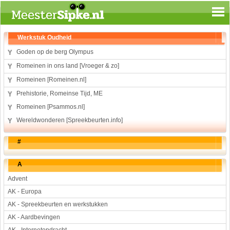
Spelen en leren
Werkstuk Oudheid
Aardrijkskunde
Goden op de berg Olympus
Biologie
Romeinen in ons land [Vroeger & zo]
Engels
Romeinen [Romeinen.nl]
Geloof
Prehistorie, Romeinse Tijd, ME
Geschiedenis
Romeinen [Psammos.nl]
Internetopdrachten
Wereldwonderen [Spreekbeurten.info]
Kinder-/Jeugdboeken
#
Kunst en Cultuur
Muziek
A
Rekenen
Advent
Sport
AK - Europa
Taal en lezen
AK - Spreekbeurten en werkstukken
Techniek
AK - Aardbevingen
Verkeer