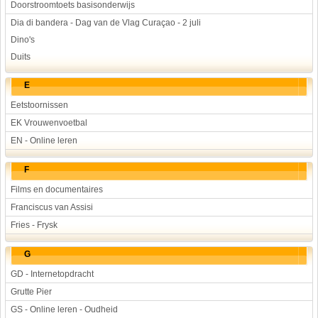
Doorstroomtoets basisonderwijs
Dia di bandera - Dag van de Vlag Curaçao - 2 juli
Dino's
Duits
E
Eetstoornissen
EK Vrouwenvoetbal
EN - Online leren
F
Films en documentaires
Franciscus van Assisi
Fries - Frysk
G
GD - Internetopdracht
Grutte Pier
GS - Online leren - Oudheid