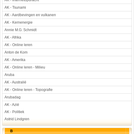
AK - Internetopdracht
AK - Tsunami
Werkstuk en spreekbeurt
AK - Aardbevingen en vulkanen
Aarde en heelal
AK - Kernenergie
Beroep, hobby, sport
Annie M.G. Schmidt
Dieren
AK - Afrika
Geloven en vieren
AK - Online leren
Hulp aan mensen
Anton de Kom
Kunst en muziek
AK - Amerika
Landbouw, veeteelt, visserij
AK - Online leren - Milieu
Landen en volken
Aruba
Lichaam en gezondheid
AK - Australië
Natuur en milieu
AK - Online leren - Topografie
Personen
Arubadag
Verkeer en vervoer
AK - Azië
Vroeger
AK - Politiek
Wetenschap en techniek
Astrid Lindgren
B