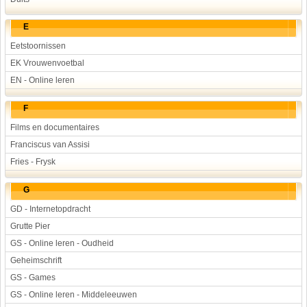
E
Eetstoornissen
EK Vrouwenvoetbal
EN - Online leren
F
Films en documentaires
Franciscus van Assisi
Fries - Frysk
G
GD - Internetopdracht
Grutte Pier
GS - Online leren - Oudheid
Geheimschrift
GS - Games
GS - Online leren - Middeleeuwen