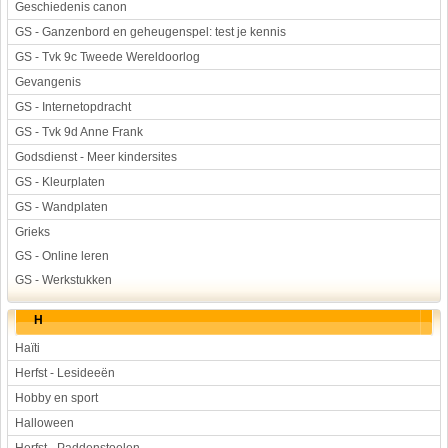
Geschiedenis canon
GS - Ganzenbord en geheugenspel: test je kennis
GS - Tvk 9c Tweede Wereldoorlog
Gevangenis
GS - Internetopdracht
GS - Tvk 9d Anne Frank
Godsdienst - Meer kindersites
GS - Kleurplaten
GS - Wandplaten
Grieks
GS - Online leren
GS - Werkstukken
H
Haïti
Herfst - Lesideeën
Hobby en sport
Halloween