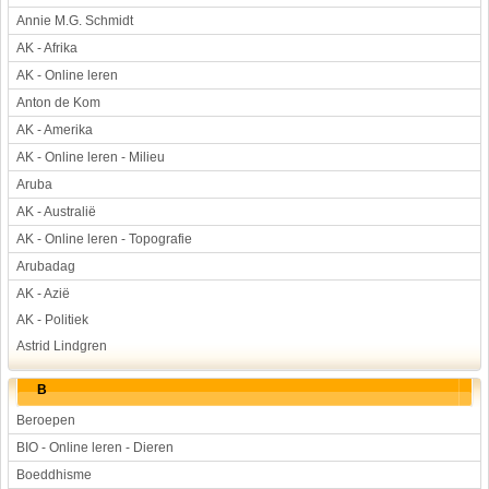
Annie M.G. Schmidt
Werkstuk en spreekbeurt
AK - Afrika
Aarde en heelal
AK - Online leren
Beroep, hobby, sport
Anton de Kom
Dieren
AK - Amerika
Geloven en vieren
AK - Online leren - Milieu
Hulp aan mensen
Aruba
Kunst en muziek
AK - Australië
Landbouw, veeteelt, visserij
AK - Online leren - Topografie
Landen en volken
Arubadag
Lichaam en gezondheid
AK - Azië
Natuur en milieu
AK - Politiek
Personen
Astrid Lindgren
Verkeer en vervoer
B
Vroeger
Beroepen
Wetenschap en techniek
BIO - Online leren - Dieren
Boeddhisme