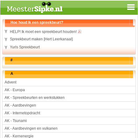
Spelen en leren
Hoe houd ik een spreekbeurt?
Aardrijkskunde
HELP! Ik moet een spreekbeurt houden!
Biologie
Spreekbeurt maken [Hert Leerkanaal]
Engels
Yurls Spreekbeurt
Geloof
#
Geschiedenis
Internetopdrachten
A
Kinder-/Jeugdboeken
Advent
Kunst en Cultuur
AK - Europa
Muziek
AK - Spreekbeurten en werkstukken
Rekenen
AK - Aardbevingen
Sport
AK - Internetopdracht
Taal en lezen
AK - Tsunami
Techniek
AK - Aardbevingen en vulkanen
Verkeer
AK - Kernenergie