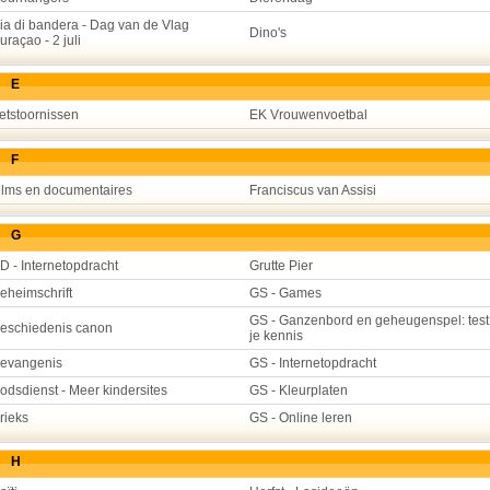
ia di bandera - Dag van de Vlag
Dino's
uraçao - 2 juli
E
etstoornissen
EK Vrouwenvoetbal
F
ilms en documentaires
Franciscus van Assisi
G
D - Internetopdracht
Grutte Pier
eheimschrift
GS - Games
GS - Ganzenbord en geheugenspel: test
eschiedenis canon
je kennis
evangenis
GS - Internetopdracht
odsdienst - Meer kindersites
GS - Kleurplaten
rieks
GS - Online leren
H