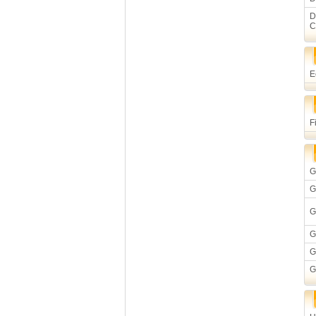
D
C
E
F
G
G
G
G
G
G