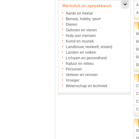
A
Werkstuk en spreekbeurt
A
Aarde en heelal
Beroep, hobby, sport
Dieren
Geloven en vieren
B
Hulp aan mensen
Kunst en muziek
B
Landbouw, veeteelt, visserij
B
Landen en volken
B
Lichaam en gezondheid
Natuur en milieu
B
Personen
Verkeer en vervoer
Vroeger
Wetenschap en techniek
C
C
C
C
D
D