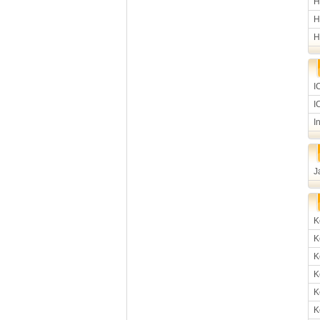
H
H
H
I
I
I
J
K
K
K
K
K
K