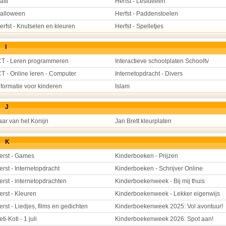
aïti
Herfst - Lesideeën
alloween
Herfst - Paddenstoelen
erfst - Knutselen en kleuren
Herfst - Spelletjes
I
CT - Leren programmeren
Interactieve schoolplaten Schooltv
CT - Online leren - Computer
Internetopdracht - Divers
nformatie voor kinderen
Islam
J
aar van het Konijn
Jan Brett kleurplaten
K
erst - Games
Kinderboeken - Prijzen
erst - Internetopdracht
Kinderboeken - Schrijver Online
erst - internetopdrachten
Kinderboekenweek - Bij mij thuis
erst - Kleuren
Kinderboekenweek - Lekker eigenwijs
erst - Liedjes, films en gedichten
Kinderboekenweek 2025: Vol avontuur!
eti-Koti - 1 juli
Kinderboekenweek 2026: Spot aan!