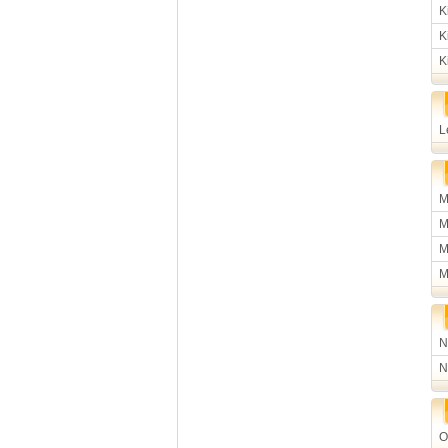
K
K
K
L
M
M
M
M
N
N
O