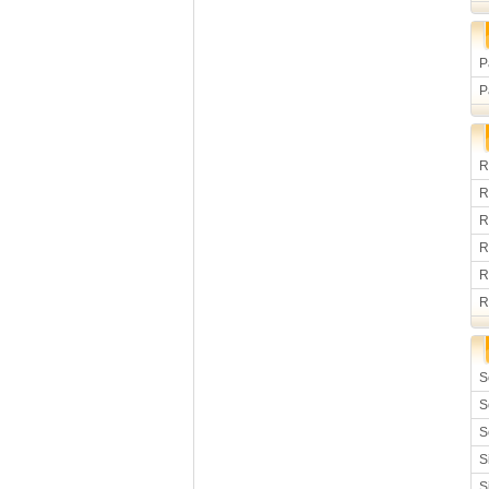
P
P
R
R
R
R
R
R
S
S
S
S
S