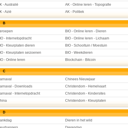
K - Australië
AK - Online leren - Topografie
K - Azië
AK - Politiek
B
eroepen
BIO - Online leren - Dieren
IO - Internetopdracht
BIO - Online leren - Lichaam
IO - Kleurplaten dieren
BIO - Schooltuin / Moestuin
IO - Kleurplaten seizoenen
BIO - Weekdieren
IO - Online leren
Blockchain - Bitcoin
C
arnaval
Chinees Nieuwjaar
arnaval - Downloads
Christendom - Hemelvaart
arnaval - Internetopdracht
Christendom - Kindersites
hina
Christendom - Kleurplaten
D
ankdag
Dieren in het wild
eurhangers
Dierendag