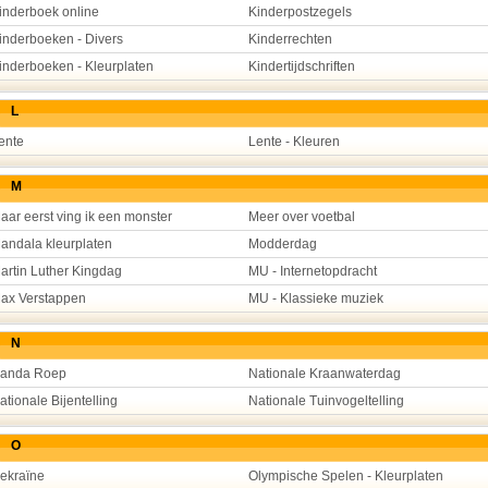
inderboek online
Kinderpostzegels
inderboeken - Divers
Kinderrechten
inderboeken - Kleurplaten
Kindertijdschriften
L
ente
Lente - Kleuren
M
aar eerst ving ik een monster
Meer over voetbal
andala kleurplaten
Modderdag
artin Luther Kingdag
MU - Internetopdracht
ax Verstappen
MU - Klassieke muziek
N
anda Roep
Nationale Kraanwaterdag
ationale Bijentelling
Nationale Tuinvogeltelling
O
ekraïne
Olympische Spelen - Kleurplaten