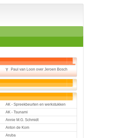
Home
Suggesties
Spelen en leren
Aardrijkskunde
Biologie
Engels
Geloof
Geschiedenis
Internetopdrachten
Kinder-/Jeugdboeken
Paul van Loon over Jeroen Bosch
Kunst en Cultuur
Muziek
Rekenen
Sport
Taal en lezen
Techniek
Verkeer
AK - Spreekbeurten en werkstukken
AK - Tsunami
Werkstuk en spreekbeur
Annie M.G. Schmidt
Aarde en heelal
Beroep, hobby, sport
Anton de Kom
Dieren
Aruba
Geloven en vieren