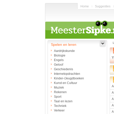
Home
Suggesties
Spelen en leren
Aardrijkskunde
Biologie
Engels
Geloof
Geschiedenis
Internetopdrachten
Kinder-/Jeugdboeken
Kunst en Cultuur
A
Muziek
Rekenen
A
Sport
A
Taal en lezen
A
Techniek
Verkeer
A