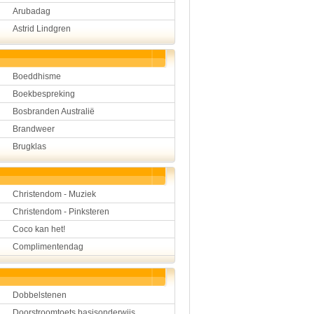
Arubadag
Hulp aan mensen
Kunst en muziek
Astrid Lindgren
Landbouw, veeteelt, visser
Landen en volken
Lichaam en gezondheid
Natuur en milieu
Boeddhisme
Personen
Boekbespreking
Verkeer en vervoer
Bosbranden Australië
Vroeger
Wetenschap en techniek
Brandweer
Brugklas
Christendom - Muziek
Christendom - Pinksteren
Coco kan het!
Complimentendag
Dobbelstenen
Doorstroomtoets basisonderwijs