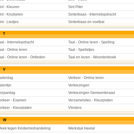
int - Kleuren
Sint Piter
int - Knutselen
Sinterklaas - Internetopdracht
int - Liedjes
Sinterklaas en voetbal
T
aal - Internetopdracht
Taal - Online leren - Spelling
aal - Online leren
Taal - Spelletjes
aal - Online leren - Ontleden
Taal en lezen - Woordenboek
V
aderdag
Verkeer - Online leren
alentijn
Verkiezingen
erjaardag
Verkiezingen Gemeenteraad
erkeer - Examen
Verzamelsites - Kleurplaten
erkeer - Kleurplaten
Vlinders
W
eek tegen Kindermishandeling
Werkstuk Heelal