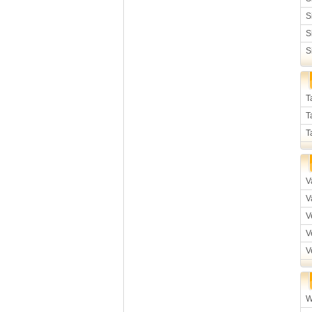
S
S
S
T
T
T
V
V
V
V
V
W