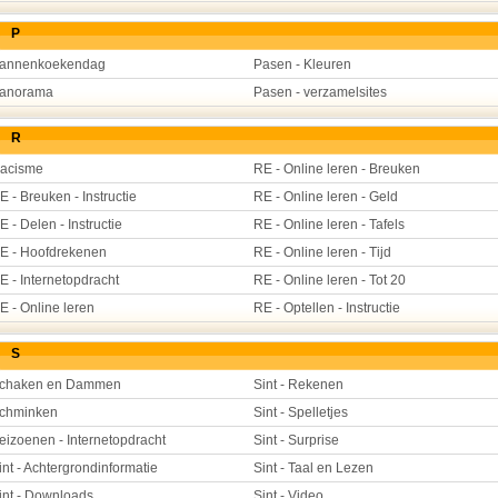
P
annenkoekendag
Pasen - Kleuren
anorama
Pasen - verzamelsites
R
acisme
RE - Online leren - Breuken
E - Breuken - Instructie
RE - Online leren - Geld
E - Delen - Instructie
RE - Online leren - Tafels
E - Hoofdrekenen
RE - Online leren - Tijd
E - Internetopdracht
RE - Online leren - Tot 20
E - Online leren
RE - Optellen - Instructie
S
chaken en Dammen
Sint - Rekenen
chminken
Sint - Spelletjes
eizoenen - Internetopdracht
Sint - Surprise
int - Achtergrondinformatie
Sint - Taal en Lezen
int - Downloads
Sint - Video