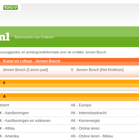
Lessuggesties en achtergrondinformatie over de schilder Jeroen Bosch.
Kunst en cultuur - Jeroen Bosch
Jeroen Bosch [Canon-pad]
Jeroen Bosch [Het Klokhuis]
#
A
dvent
AK - Europa
K - Aardbevingen
AK - Internetopdracht
K - Aardbevingen en vulkanen
AK - Kernenergie
K - Afrika
AK - Online leren
K - Amerika
AK - Online leren - Milieu