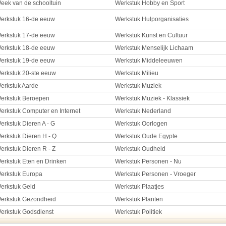
eek van de schooltuin
Werkstuk Hobby en Sport
erkstuk 16-de eeuw
Werkstuk Hulporganisaties
erkstuk 17-de eeuw
Werkstuk Kunst en Cultuur
erkstuk 18-de eeuw
Werkstuk Menselijk Lichaam
erkstuk 19-de eeuw
Werkstuk Middeleeuwen
erkstuk 20-ste eeuw
Werkstuk Milieu
erkstuk Aarde
Werkstuk Muziek
erkstuk Beroepen
Werkstuk Muziek - Klassiek
erkstuk Computer en Internet
Werkstuk Nederland
erkstuk Dieren A - G
Werkstuk Oorlogen
erkstuk Dieren H - Q
Werkstuk Oude Egypte
erkstuk Dieren R - Z
Werkstuk Oudheid
erkstuk Eten en Drinken
Werkstuk Personen - Nu
erkstuk Europa
Werkstuk Personen - Vroeger
erkstuk Geld
Werkstuk Plaatjes
erkstuk Gezondheid
Werkstuk Planten
erkstuk Godsdienst
Werkstuk Politiek