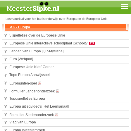
Lesmateriaal voor het basisonderwijs over Europa en de Europese Unie.
Spelen en leren
AK - Europa
Aardrijkskunde
5 spelletjes over de Europese Unie
Biologie
Europese Unie interactieve schoolplaat [Schooltv]
Engels
Landen van Europa [QR-Mysterie]
Geloof
Euro [Webpad]
Geschiedenis
Europese Unie Kids' Corner
Internetopdrachten
Topo Europa Aanwijsspel
Kinder-/Jeugdboeken
Kunst en Cultuur
Euromunten-spel
Muziek
Formulier Landenonderzoek
Rekenen
Topospelletjes Europa
Sport
Europa uitlegvideo's [Het Leerkanaal]
Taal en lezen
Formulier Stedenonderzoek
Techniek
Vlag van Europa
Verkeer
Europa [Meesterproef]