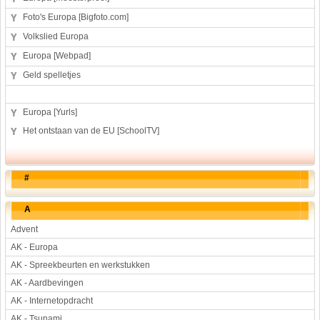
Foto's Europa [Bigfoto.com]
Werkstuk en spreekbeurt
Volkslied Europa
Aarde en heelal
Europa [Webpad]
Beroep, hobby, sport
Geld spelletjes
Dieren
Geloven en vieren
Europa [Yurls]
Hulp aan mensen
Het ontstaan van de EU [SchoolTV]
Kunst en muziek
Landbouw, veeteelt, visserij
Landen en volken
#
Lichaam en gezondheid
Natuur en milieu
A
Personen
Advent
Verkeer en vervoer
AK - Europa
Vroeger
AK - Spreekbeurten en werkstukken
Wetenschap en techniek
AK - Aardbevingen
AK - Internetopdracht
AK - Tsunami