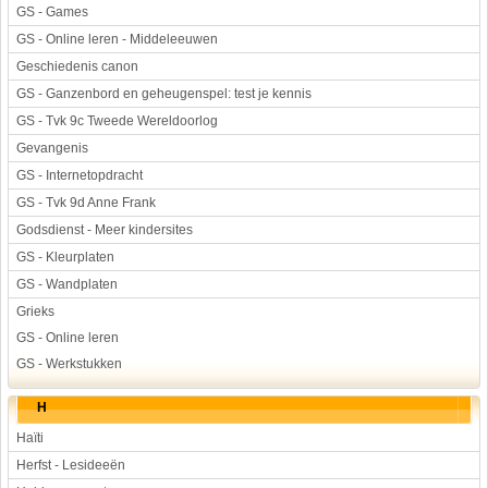
GS - Games
GS - Online leren - Middeleeuwen
Geschiedenis canon
GS - Ganzenbord en geheugenspel: test je kennis
GS - Tvk 9c Tweede Wereldoorlog
Gevangenis
GS - Internetopdracht
GS - Tvk 9d Anne Frank
Godsdienst - Meer kindersites
GS - Kleurplaten
GS - Wandplaten
Grieks
GS - Online leren
GS - Werkstukken
H
Haïti
Herfst - Lesideeën