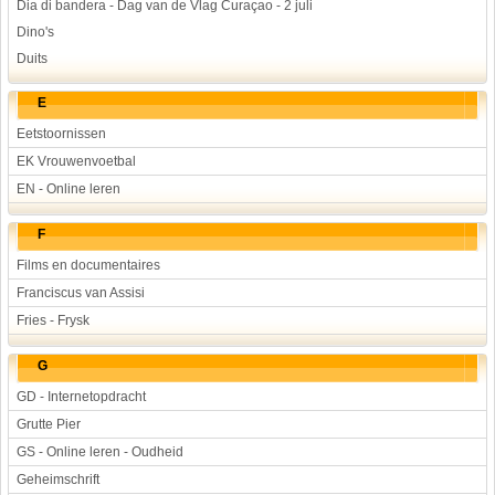
Dia di bandera - Dag van de Vlag Curaçao - 2 juli
Dino's
Duits
E
Eetstoornissen
EK Vrouwenvoetbal
EN - Online leren
F
Films en documentaires
Franciscus van Assisi
Fries - Frysk
G
GD - Internetopdracht
Grutte Pier
GS - Online leren - Oudheid
Geheimschrift