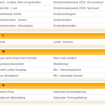
erst - Liedjes, films en gedichten
Kinderboekenweek 2025: Vol avontuur!
eti-Koti - 1 juli
Kinderboekenweek 2026: Spot aan!
inderboek online
Kinderpostzegels
inderboeken - Divers
Kinderrechten
inderboeken - Kleurplaten
Kindertijdschriften
L
ente
Lente - Kleuren
M
aar eerst ving ik een monster
Meer over voetbal
andala kleurplaten
Modderdag
artin Luther Kingdag
MU - Internetopdracht
ax Verstappen
MU - Klassieke muziek
N
anda Roep
Nationale Kraanwaterdag
ationale Bijentelling
Nationale Tuinvogeltelling