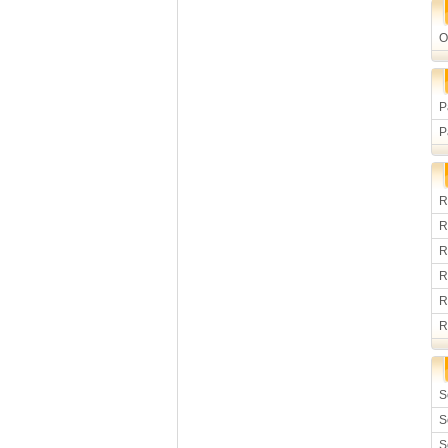
O
P
P
R
R
R
R
R
R
S
S
S