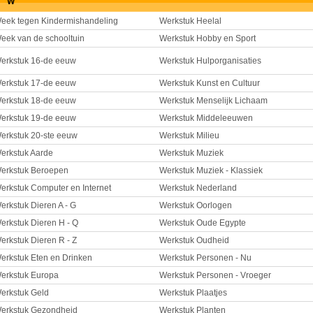
W
eek tegen Kindermishandeling
Werkstuk Heelal
eek van de schooltuin
Werkstuk Hobby en Sport
erkstuk 16-de eeuw
Werkstuk Hulporganisaties
erkstuk 17-de eeuw
Werkstuk Kunst en Cultuur
erkstuk 18-de eeuw
Werkstuk Menselijk Lichaam
erkstuk 19-de eeuw
Werkstuk Middeleeuwen
erkstuk 20-ste eeuw
Werkstuk Milieu
erkstuk Aarde
Werkstuk Muziek
erkstuk Beroepen
Werkstuk Muziek - Klassiek
erkstuk Computer en Internet
Werkstuk Nederland
erkstuk Dieren A - G
Werkstuk Oorlogen
erkstuk Dieren H - Q
Werkstuk Oude Egypte
erkstuk Dieren R - Z
Werkstuk Oudheid
erkstuk Eten en Drinken
Werkstuk Personen - Nu
erkstuk Europa
Werkstuk Personen - Vroeger
erkstuk Geld
Werkstuk Plaatjes
erkstuk Gezondheid
Werkstuk Planten