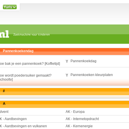
Pannenkoekendag
Pannenkoekdag
oe bak je een pannenkoek? [Koffietijd]
Pannenkoeken kleurplaten
oe wordt poedersuiker gemaakt?
Schooltv]
#
A
dvent
AK - Europa
K - Aardbevingen
AK - Internetopdracht
K - Aardbevingen en vulkanen
AK - Kernenergie