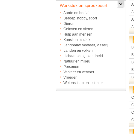
A
Werkstuk en spreekbeurt
A
Aarde en heelal
Beroep, hobby, sport
A
Dieren
A
Geloven en vieren
Hulp aan mensen
Kunst en muziek
Landbouw, veeteelt, visserij
B
Landen en volken
B
Lichaam en gezondheid
Natuur en milieu
B
Personen
B
Verkeer en vervoer
B
Vroeger
Wetenschap en techniek
C
C
C
C