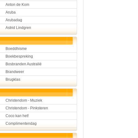
Anton de Kom
Hulp aan mensen
Kunst en muziek
Aruba
Landbouw, veeteelt, visser
Arubadag
Landen en volken
Lichaam en gezondheid
Astrid Lindgren
Natuur en milieu
Personen
Verkeer en vervoer
Boeddhisme
Vroeger
Wetenschap en techniek
Boekbespreking
Bosbranden Australië
Brandweer
Brugklas
Christendom - Muziek
Christendom - Pinksteren
Coco kan het!
Complimentendag