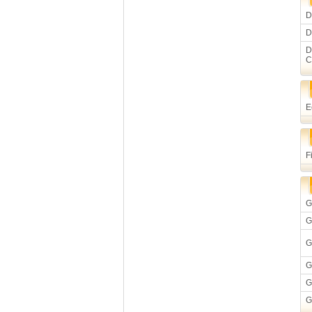
D
D
D
C
E
F
G
G
G
G
G
G