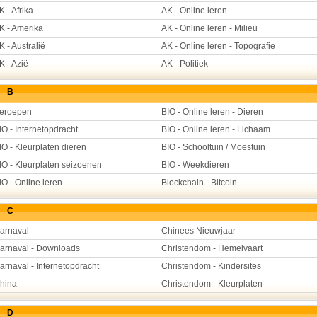
K - Afrika
AK - Online leren
K - Amerika
AK - Online leren - Milieu
K - Australië
AK - Online leren - Topografie
K - Azië
AK - Politiek
B
eroepen
BIO - Online leren - Dieren
IO - Internetopdracht
BIO - Online leren - Lichaam
IO - Kleurplaten dieren
BIO - Schooltuin / Moestuin
IO - Kleurplaten seizoenen
BIO - Weekdieren
IO - Online leren
Blockchain - Bitcoin
C
arnaval
Chinees Nieuwjaar
arnaval - Downloads
Christendom - Hemelvaart
arnaval - Internetopdracht
Christendom - Kindersites
hina
Christendom - Kleurplaten
D