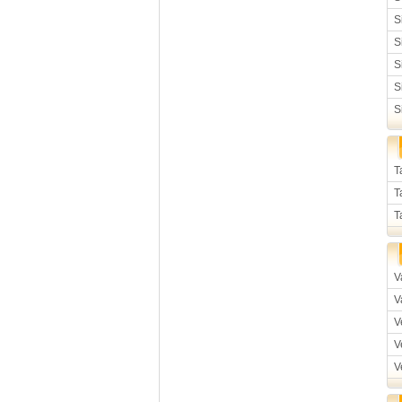
S
S
S
S
S
T
T
T
V
V
V
V
V