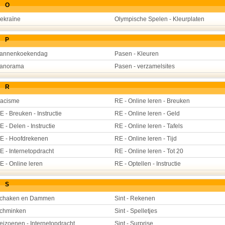
O
ekraïne
Olympische Spelen - Kleurplaten
P
annenkoekendag
Pasen - Kleuren
anorama
Pasen - verzamelsites
R
acisme
RE - Online leren - Breuken
E - Breuken - Instructie
RE - Online leren - Geld
E - Delen - Instructie
RE - Online leren - Tafels
E - Hoofdrekenen
RE - Online leren - Tijd
E - Internetopdracht
RE - Online leren - Tot 20
E - Online leren
RE - Optellen - Instructie
S
chaken en Dammen
Sint - Rekenen
chminken
Sint - Spelletjes
eizoenen - Internetopdracht
Sint - Surprise