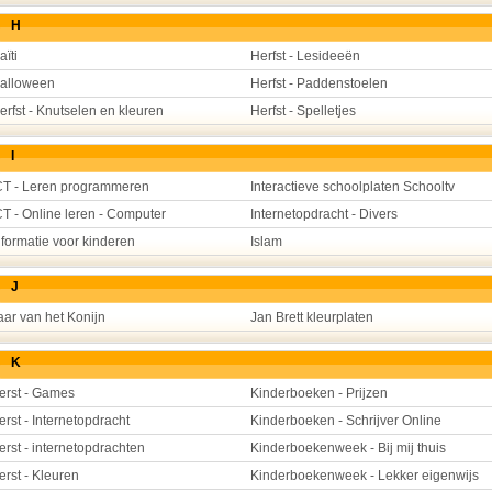
H
aïti
Herfst - Lesideeën
alloween
Herfst - Paddenstoelen
erfst - Knutselen en kleuren
Herfst - Spelletjes
I
CT - Leren programmeren
Interactieve schoolplaten Schooltv
CT - Online leren - Computer
Internetopdracht - Divers
nformatie voor kinderen
Islam
J
aar van het Konijn
Jan Brett kleurplaten
K
erst - Games
Kinderboeken - Prijzen
erst - Internetopdracht
Kinderboeken - Schrijver Online
erst - internetopdrachten
Kinderboekenweek - Bij mij thuis
erst - Kleuren
Kinderboekenweek - Lekker eigenwijs