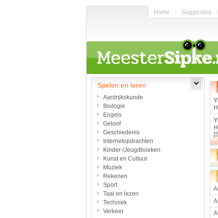
Home
Suggesties
Spelen en leren
Aardrijkskunde
Biologie
H
Engels
Geloof
H
Geschiedenis
[
Internetopdrachten
Kinder-/Jeugdboeken
Kunst en Cultuur
Muziek
Rekenen
Sport
A
Taal en lezen
A
Techniek
Verkeer
A