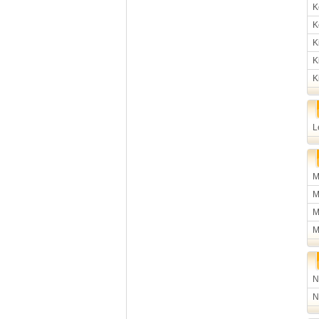
K
K
K
K
K
L
M
M
M
M
N
N