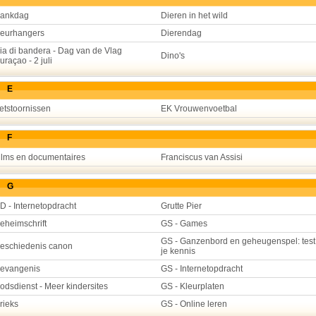
ankdag
Dieren in het wild
eurhangers
Dierendag
ia di bandera - Dag van de Vlag
Dino's
uraçao - 2 juli
E
etstoornissen
EK Vrouwenvoetbal
F
ilms en documentaires
Franciscus van Assisi
G
D - Internetopdracht
Grutte Pier
eheimschrift
GS - Games
GS - Ganzenbord en geheugenspel: test
eschiedenis canon
je kennis
evangenis
GS - Internetopdracht
odsdienst - Meer kindersites
GS - Kleurplaten
rieks
GS - Online leren