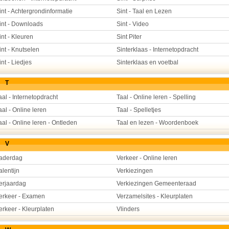
int - Achtergrondinformatie
Sint - Taal en Lezen
int - Downloads
Sint - Video
int - Kleuren
Sint Piter
int - Knutselen
Sinterklaas - Internetopdracht
int - Liedjes
Sinterklaas en voetbal
T
aal - Internetopdracht
Taal - Online leren - Spelling
aal - Online leren
Taal - Spelletjes
aal - Online leren - Ontleden
Taal en lezen - Woordenboek
V
aderdag
Verkeer - Online leren
alentijn
Verkiezingen
erjaardag
Verkiezingen Gemeenteraad
erkeer - Examen
Verzamelsites - Kleurplaten
erkeer - Kleurplaten
Vlinders