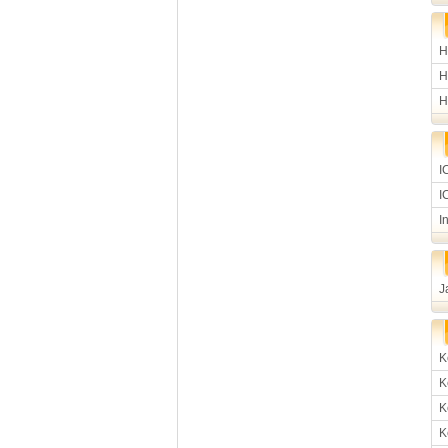
H
H
H
I
I
I
J
K
K
K
K