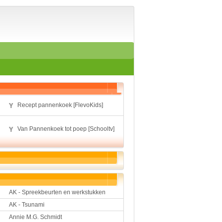
Home
Suggesties
Spelen en leren
Aardrijkskunde
Biologie
Engels
Geloof
Geschiedenis
Internetopdrachten
Kinder-/Jeugdboeken
Recept pannenkoek [FlevoKids]
Kunst en Cultuur
Muziek
Van Pannenkoek tot poep [Schooltv]
Rekenen
Sport
Taal en lezen
Techniek
Verkeer
Werkstuk en spreekbeur
AK - Spreekbeurten en werkstukken
Aarde en heelal
Beroep, hobby, sport
AK - Tsunami
Dieren
Annie M.G. Schmidt
Geloven en vieren