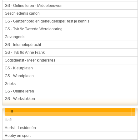
GS - Online leren - Middeleeuwen
Geschiedenis canon
GS - Ganzenbord en geheugenspel: test je kennis
GS - Tvk 9c Tweede Wereldoorlog
Gevangenis
GS - Internetopdracht
GS - Tvk 9d Anne Frank
Godsdienst - Meer kindersites
GS - Kleurplaten
GS - Wandplaten
Grieks
GS - Online leren
GS - Werkstukken
H
Haïti
Herfst - Lesideeën
Hobby en sport