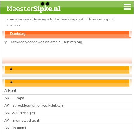
Lesmateriaal voor Dankdag in het basisonderwijs, iedere 1e woensdag van
Spelen en leren
november.
Aardrijkskunde
Dankdag
Biologie
Dankdag voor gewas en arbeid [Beleven.org]
Engels
Geloof
Geschiedenis
Internetopdrachten
#
Kinder-/Jeugdboeken
A
Kunst en Cultuur
Advent
Muziek
AK - Europa
Rekenen
AK - Spreekbeurten en werkstukken
Sport
AK - Aardbevingen
Taal en lezen
AK - Internetopdracht
Techniek
AK - Tsunami
Verkeer