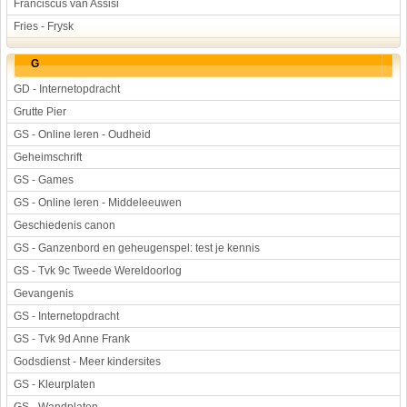
Franciscus van Assisi
Fries - Frysk
G
GD - Internetopdracht
Grutte Pier
GS - Online leren - Oudheid
Geheimschrift
GS - Games
GS - Online leren - Middeleeuwen
Geschiedenis canon
GS - Ganzenbord en geheugenspel: test je kennis
GS - Tvk 9c Tweede Wereldoorlog
Gevangenis
GS - Internetopdracht
GS - Tvk 9d Anne Frank
Godsdienst - Meer kindersites
GS - Kleurplaten