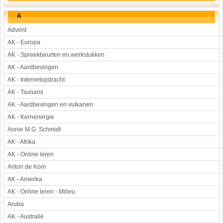
Werkstuk en spreekbeurt
A
Aarde en heelal
Advent
Beroep, hobby, sport
AK - Europa
Dieren
AK - Spreekbeurten en werkstukken
Geloven en vieren
AK - Aardbevingen
Hulp aan mensen
AK - Internetopdracht
AK - Tsunami
Kunst en muziek
AK - Aardbevingen en vulkanen
Landbouw, veeteelt, visserij
AK - Kernenergie
Landen en volken
Annie M.G. Schmidt
Lichaam en gezondheid
AK - Afrika
Natuur en milieu
AK - Online leren
Personen
Anton de Kom
Verkeer en vervoer
AK - Amerika
Vroeger
AK - Online leren - Milieu
Wetenschap en techniek
Aruba
AK - Australië