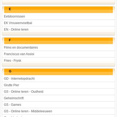
E
Eetstoornissen
EK Vrouwenvoetbal
EN - Online leren
F
Films en documentaires
Franciscus van Assisi
Fries - Frysk
G
GD - Internetopdracht
Grutte Pier
GS - Online leren - Oudheid
Geheimschrift
GS - Games
GS - Online leren - Middeleeuwen