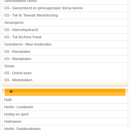
Geschiedenis canon
GS - Ganzenbord en geheugenspel: test je kennis
GS - Tvk 9c Tweede Wereldoorlog
Gevangenis
GS - Internetopdracht
GS - Tvk 9d Anne Frank
Godsdienst - Meer kindersites
GS - Kleurplaten
GS - Wandplaten
Grieks
GS - Online leren
GS - Werkstukken
H
Haïti
Herfst - Lesideeën
Hobby en sport
Halloween
Herfst - Paddenstoelen