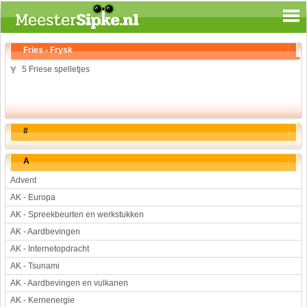
Spelen en leren
Fries - Frysk
Aardrijkskunde
5 Friese spelletjes
Biologie
Engels
Geloof
#
Geschiedenis
Internetopdrachten
A
Kinder-/Jeugdboeken
Advent
Kunst en Cultuur
AK - Europa
Muziek
AK - Spreekbeurten en werkstukken
Rekenen
AK - Aardbevingen
Sport
AK - Internetopdracht
Taal en lezen
AK - Tsunami
Techniek
AK - Aardbevingen en vulkanen
AK - Kernenergie
Verkeer