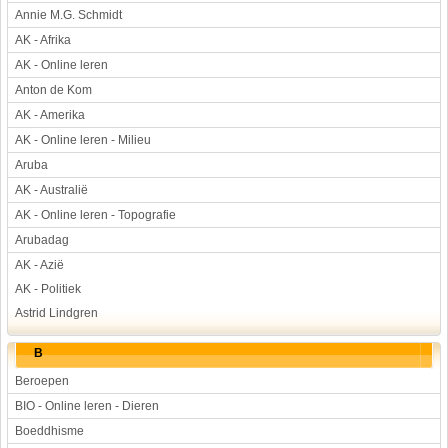
Annie M.G. Schmidt
Werkstuk en spreekbeurt
AK - Afrika
Aarde en heelal
AK - Online leren
Beroep, hobby, sport
Anton de Kom
Dieren
AK - Amerika
Geloven en vieren
AK - Online leren - Milieu
Hulp aan mensen
Aruba
Kunst en muziek
AK - Australië
Landbouw, veeteelt, visserij
AK - Online leren - Topografie
Landen en volken
Arubadag
Lichaam en gezondheid
AK - Azië
AK - Politiek
Natuur en milieu
Astrid Lindgren
Personen
Verkeer en vervoer
B
Vroeger
Beroepen
Wetenschap en techniek
BIO - Online leren - Dieren
Boeddhisme